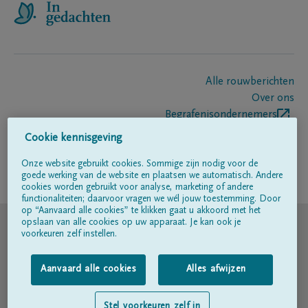
Alle rouwberichten
Over ons
Begrafenisondernemers
Contact
Cookie kennisgeving
Onze website gebruikt cookies. Sommige zijn nodig voor de
goede werking van de website en plaatsen we automatisch. Andere
Volg ons op
cookies worden gebruikt voor analyse, marketing of andere
functionaliteiten; daarvoor vragen we wél jouw toestemming. Door
op “Aanvaard alle cookies” te klikken gaat u akkoord met het
© DELA
opslaan van alle cookies op uw apparaat. Je kan ook je
voorkeuren zelf instellen.
Gebruiksvoorwaarden
Aanvaard alle cookies
Alles afwijzen
Privacyverklaring
Stel voorkeuren zelf in