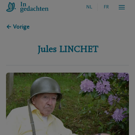
NL
FR
← Vorige
Jules
LINCHET