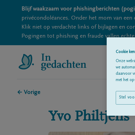
Blijf waakzaam voor phishingberichten (pogi
privécondoléances. Onder het mom van een c
Klik niet op verdachte links of bijlagen en 
Pogingen tot phishing en fraude vallen echter
Cookie ken
Onze websi
we automati
daarvoor v
met het ops
← Vorige
Stel voo
Yvo
Philtjens