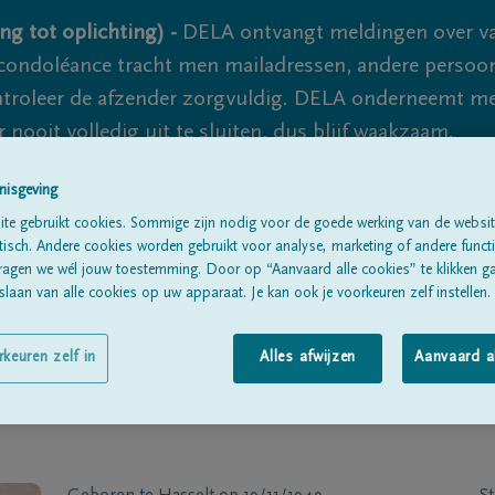
ng tot oplichting) -
DELA ontvangt meldingen over va
ondoléance tracht men mailadressen, andere persoon
controleer de afzender zorgvuldig. DELA onderneemt m
 nooit volledig uit te sluiten, dus blijf waakzaam.
nisgeving
te gebruikt cookies. Sommige zijn nodig voor de goede werking van de websit
Alle rouwberichten
Over ons
B
sch. Andere cookies worden gebruikt voor analyse, marketing of andere functio
ragen we wél jouw toestemming. Door op “Aanvaard alle cookies” te klikken g
laan van alle cookies op uw apparaat. Je kan ook je voorkeuren zelf instellen.
rkeuren zelf in
Alles afwijzen
Aanvaard a