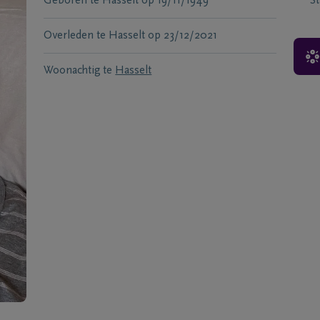
Geboren te
Hasselt
op
19/11/1949
S
Overleden te
Hasselt
op
23/12/2021
Woonachtig te
Hasselt