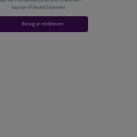
tuur een condoléancebericht, brand een
kaarsje of bestel bloemen
Betuig je medeleven