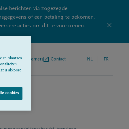
lse berichten via zogezegde
sgegevens of een betaling te bekomen.
eerdere acties om dit te voorkomen.
e en plaatsen
egrafenisondernemers
Contact
NL
FR
naliteiten;
aat u akkoord
lle cookies