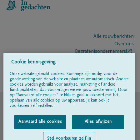
Alle rouwberichten
Over ons
Begrafenisondernemers
Contact
Cookie kennisgeving
Onze website gebruikt cookies. Sommige zijn nodig voor de
goede werking van de website en plaatsen we automatisch. Andere
Volg ons op
cookies worden gebruikt voor analyse, marketing of andere
functionaliteiten; daarvoor vragen we wél jouw toestemming. Door
op “Aanvaard alle cookies” te klikken gaat u akkoord met het
© DELA
opslaan van alle cookies op uw apparaat. Je kan ook je
voorkeuren zelf instellen.
Gebruiksvoorwaarden
Aanvaard alle cookies
Alles afwijzen
Privacyverklaring
Stel voorkeuren zelf in