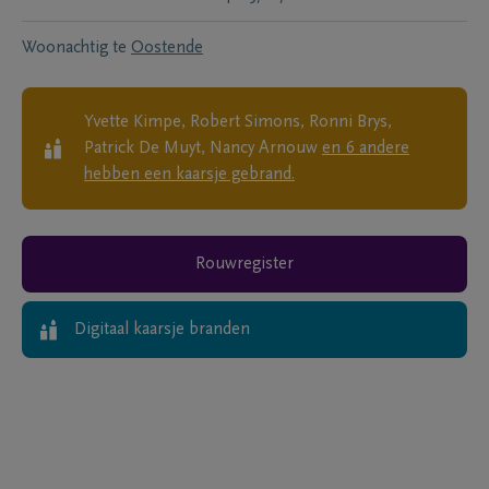
Woonachtig te
Oostende
Yvette Kimpe, Robert Simons, Ronni Brys,
Patrick De Muyt, Nancy Arnouw
en
6
andere
hebben een kaarsje gebrand.
Rouwregister
Digitaal kaarsje branden