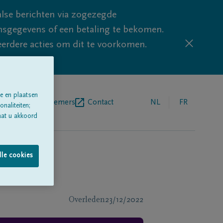
lse berichten via zogezegde
sgegevens of een betaling te bekomen.
eerdere acties om dit te voorkomen.
e en plaatsen
egrafenisondernemers
Contact
NL
FR
naliteiten;
aat u akkoord
lle cookies
Overleden
23/12/2022