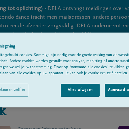
ng tot oplichting) -
DELA ontvangt meldingen over va
ondoléance tracht men mailadressen, andere persoon
controleer de afzender zorgvuldig. DELA onderneemt m
 nooit volledig uit te sluiten, dus blijf waakzaam.
nisgeving
te gebruikt cookies. Sommige zijn nodig voor de goede werking van de websit
Alle rouwberichten
Over ons
B
sch. Andere cookies worden gebruikt voor analyse, marketing of andere functio
ragen we wél jouw toestemming. Door op “Aanvaard alle cookies” te klikken g
laan van alle cookies op uw apparaat. Je kan ook je voorkeuren zelf instellen.
rkeuren zelf in
Alles afwijzen
Aanvaard a
k