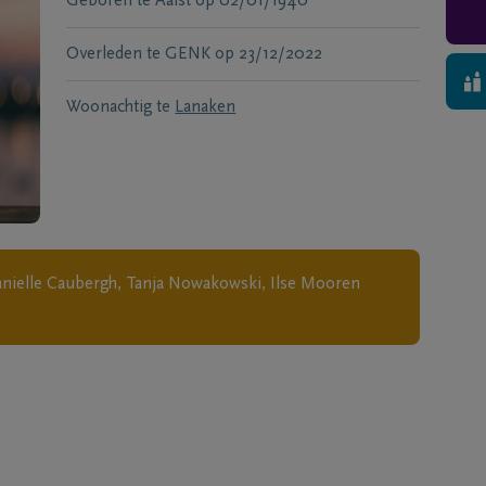
Geboren te
Aalst
op
02/01/1940
Overleden te
GENK
op
23/12/2022
Woonachtig te
Lanaken
anielle Caubergh, Tanja Nowakowski, Ilse Mooren