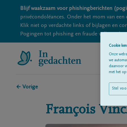
Blijf waakzaam voor phishingberichten (pogi
privécondoléances. Onder het mom van een c
Klik niet op verdachte links of bijlagen en 
Pogingen tot phishing en fraude vallen echter
Cookie ken
Onze websi
we automati
daarvoor v
met het ops
← Vorige
Stel voo
François
Vinc