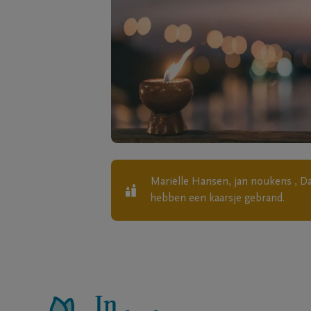
Mariëlle Hansen, jan noukens , D
hebben een kaarsje gebrand.