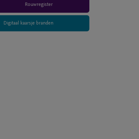
Rouwregister
Digitaal kaarsje branden