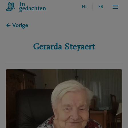
NL
FR
← Vorige
Gerarda
Steyaert