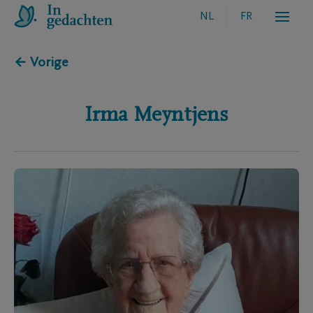
NL
FR
← Vorige
Irma
Meyntjens