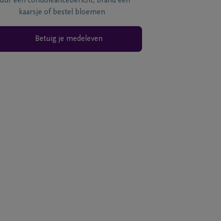
tuur een condoléancebericht, brand een
kaarsje of bestel bloemen
Betuig je medeleven