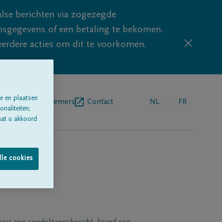
lse berichten via zogezegde
sgegevens of een betaling te bekomen.
eerdere acties om dit te voorkomen.
e en plaatsen
egrafenisondernemers
Contact
NL
FR
naliteiten;
aat u akkoord
lle cookies