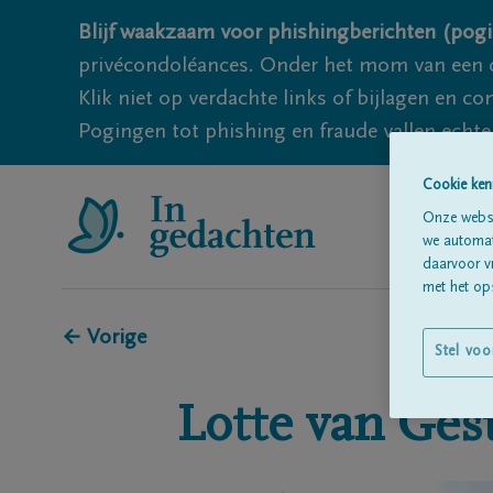
Blijf waakzaam voor phishingberichten (pogi
privécondoléances. Onder het mom van een c
Klik niet op verdachte links of bijlagen en 
Pogingen tot phishing en fraude vallen echter
Cookie ken
Onze websi
we automati
daarvoor v
met het ops
← Vorige
Stel voo
Lotte
van Gest