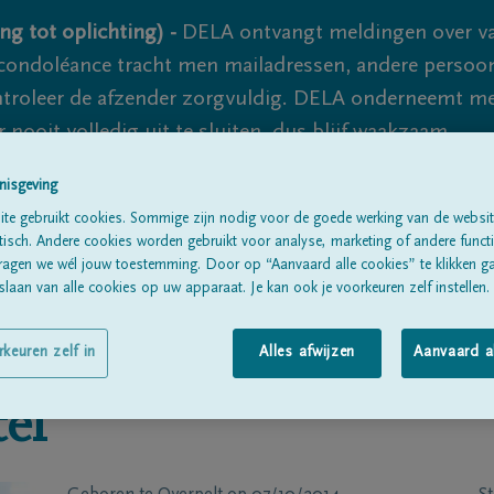
ng tot oplichting) -
DELA ontvangt meldingen over va
ondoléance tracht men mailadressen, andere persoon
controleer de afzender zorgvuldig. DELA onderneemt m
 nooit volledig uit te sluiten, dus blijf waakzaam.
nisgeving
te gebruikt cookies. Sommige zijn nodig voor de goede werking van de websit
Alle rouwberichten
Over ons
B
sch. Andere cookies worden gebruikt voor analyse, marketing of andere functio
ragen we wél jouw toestemming. Door op “Aanvaard alle cookies” te klikken g
laan van alle cookies op uw apparaat. Je kan ook je voorkeuren zelf instellen.
rkeuren zelf in
Alles afwijzen
Aanvaard a
el