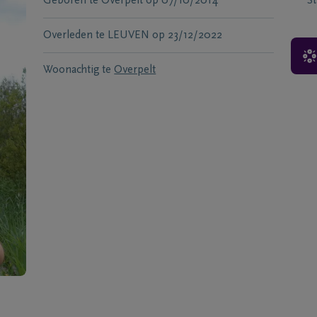
Geboren te
Overpelt
op
07/10/2014
S
Overleden te
LEUVEN
op
23/12/2022
Woonachtig te
Overpelt