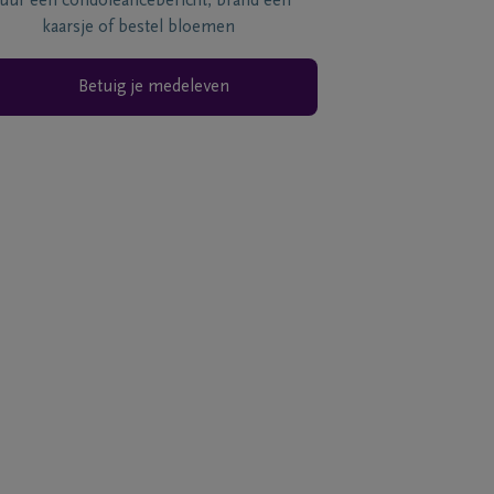
tuur een condoléancebericht, brand een
kaarsje of bestel bloemen
Betuig je medeleven