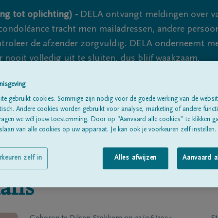
ng tot oplichting) -
DELA ontvangt meldingen over va
ondoléance tracht men mailadressen, andere persoon
controleer de afzender zorgvuldig. DELA onderneemt m
 nooit volledig uit te sluiten, dus blijf waakzaam.
nisgeving
te gebruikt cookies. Sommige zijn nodig voor de goede werking van de websit
Alle rouwberichten
Over ons
B
sch. Andere cookies worden gebruikt voor analyse, marketing of andere functio
ragen we wél jouw toestemming. Door op “Aanvaard alle cookies” te klikken g
laan van alle cookies op uw apparaat. Je kan ook je voorkeuren zelf instellen.
rkeuren zelf in
Alles afwijzen
Aanvaard a
ans