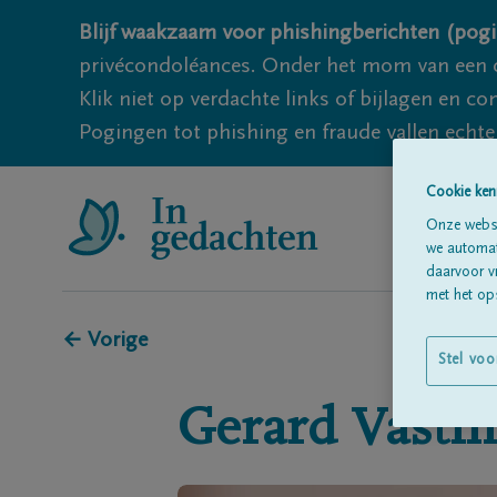
Blijf waakzaam voor phishingberichten (pogi
privécondoléances. Onder het mom van een c
Klik niet op verdachte links of bijlagen en 
Pogingen tot phishing en fraude vallen echter
Cookie ken
Onze websi
we automati
daarvoor v
met het ops
← Vorige
Stel voo
Gerard
Vastm