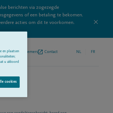
lse berichten via zogezegde
sgegevens of een betaling te bekomen.
eerdere acties om dit te voorkomen.
e en plaatsen
egrafenisondernemers
Contact
NL
FR
naliteiten;
aat u akkoord
lle cookies