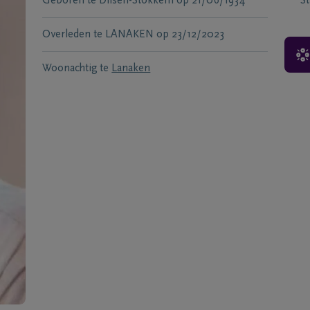
Geboren te
Dilsen-Stokkem
op
21/06/1934
S
Overleden te
LANAKEN
op
23/12/2023
Woonachtig te
Lanaken