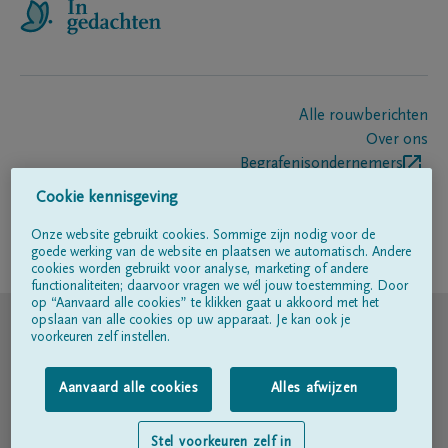
Alle rouwberichten
Over ons
Begrafenisondernemers
Contact
Cookie kennisgeving
Onze website gebruikt cookies. Sommige zijn nodig voor de
goede werking van de website en plaatsen we automatisch. Andere
Volg ons op
cookies worden gebruikt voor analyse, marketing of andere
functionaliteiten; daarvoor vragen we wél jouw toestemming. Door
op “Aanvaard alle cookies” te klikken gaat u akkoord met het
© DELA
opslaan van alle cookies op uw apparaat. Je kan ook je
voorkeuren zelf instellen.
Gebruiksvoorwaarden
Aanvaard alle cookies
Alles afwijzen
Privacyverklaring
Stel voorkeuren zelf in