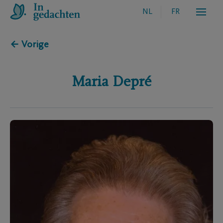
NL
FR
← Vorige
Maria
Depré