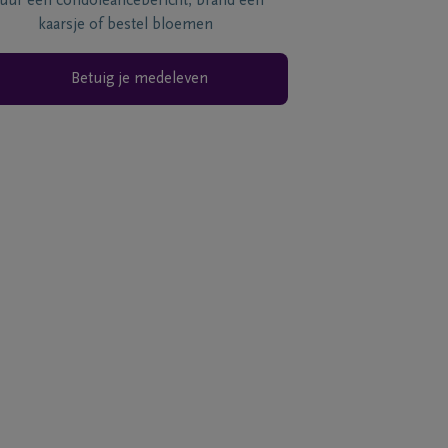
tuur een condoléancebericht, brand een
kaarsje of bestel bloemen
Betuig je medeleven