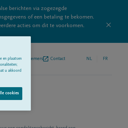
lse berichten via zogezegde
sgegevens of een betaling te bekomen.
eerdere acties om dit te voorkomen.
egrafenisondernemers
Contact
NL
FR
e en plaatsen
naliteiten;
aat u akkoord
lle cookies