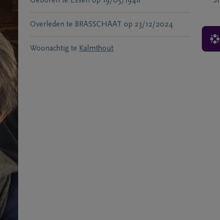
Geboren te
Essen
op
19/05/1948
S
Overleden te
BRASSCHAAT
op
23/12/2024
Woonachtig te
Kalmthout