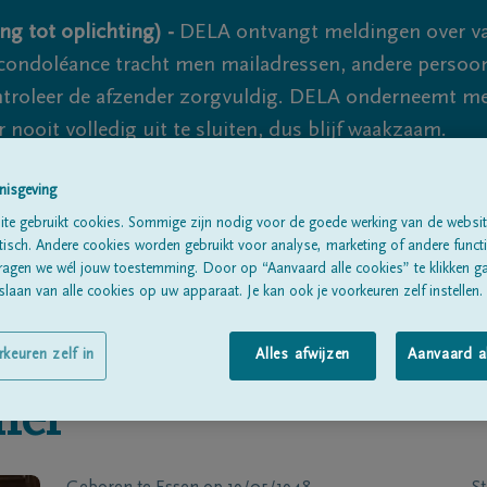
ng tot oplichting) -
DELA ontvangt meldingen over va
ondoléance tracht men mailadressen, andere persoon
controleer de afzender zorgvuldig. DELA onderneemt m
 nooit volledig uit te sluiten, dus blijf waakzaam.
nisgeving
Alle rouwberichten
Over ons
B
te gebruikt cookies. Sommige zijn nodig voor de goede werking van de websit
sch. Andere cookies worden gebruikt voor analyse, marketing of andere functio
ragen we wél jouw toestemming. Door op “Aanvaard alle cookies” te klikken g
laan van alle cookies op uw apparaat. Je kan ook je voorkeuren zelf instellen.
rkeuren zelf in
Alles afwijzen
Aanvaard a
el