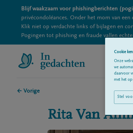
Blijf waakzaam voor phishingberichten (pogi
privécondoléances. Onder het mom van een c
Klik niet op verdachte links of bijlagen en 
Pogingen tot phishing en fraude vallen echter
Cookie ken
Onze websi
we automati
daarvoor v
met het ops
← Vorige
Stel voo
Rita
Van Amm