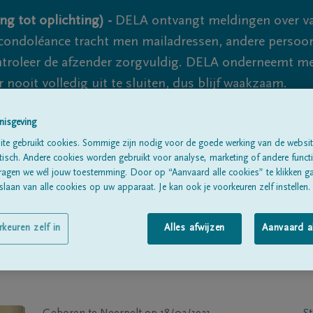
ng tot oplichting) -
DELA ontvangt meldingen over va
ondoléance tracht men mailadressen, andere persoon
controleer de afzender zorgvuldig. DELA onderneemt m
 nooit volledig uit te sluiten, dus blijf waakzaam.
nisgeving
Alle rouwberichten
Over ons
B
te gebruikt cookies. Sommige zijn nodig voor de goede werking van de websit
sch. Andere cookies worden gebruikt voor analyse, marketing of andere functio
ragen we wél jouw toestemming. Door op “Aanvaard alle cookies” te klikken g
laan van alle cookies op uw apparaat. Je kan ook je voorkeuren zelf instellen.
rkeuren zelf in
Alles afwijzen
Aanvaard a