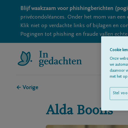
Blijf waakzaam voor phishingberichten (pogi
privécondoléances. Onder het mom van een c
Klik niet op verdachte links of bijlagen en 
Pogingen tot phishing en fraude vallen echter
Cookie ken
Onze websi
we automati
daarvoor v
met het ops
← Vorige
Stel voo
Alda
Boons