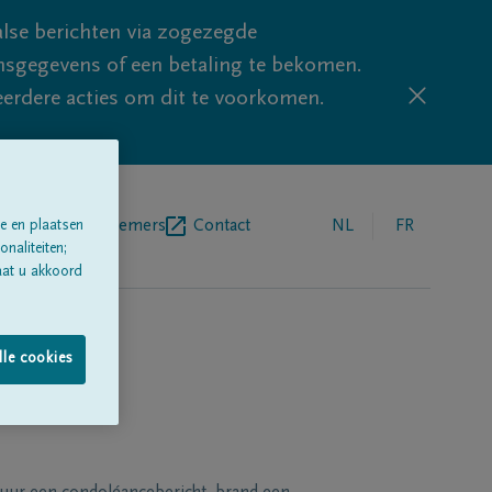
lse berichten via zogezegde
sgegevens of een betaling te bekomen.
eerdere acties om dit te voorkomen.
egrafenisondernemers
Contact
NL
FR
e en plaatsen
naliteiten;
aat u akkoord
lle cookies