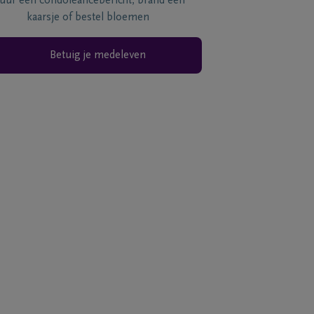
tuur een condoléancebericht, brand een
kaarsje of bestel bloemen
Betuig je medeleven