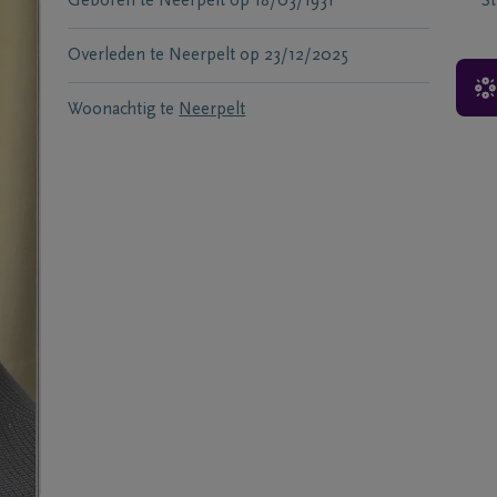
Geboren te
Neerpelt
op
18/03/1931
S
Overleden te
Neerpelt
op
23/12/2025
Woonachtig te
Neerpelt