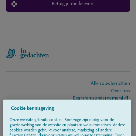
Betuig je medeleven
Alle rouwberichten
Over ons
Begrafenisondernemers
Contact
Cookie kennisgeving
Onze website gebruikt cookies. Sommige zijn nodig voor de
goede werking van de website en plaatsen we automatisch. Andere
Volg ons op
cookies worden gebruikt voor analyse, marketing of andere
functionaliteiten; daarvoor vragen we wél jouw toestemming. Door