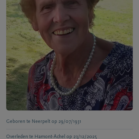
Geboren te
Neerpelt
op
29/07/1931
Overleden te
Hamont-Achel
op
23/12/2025