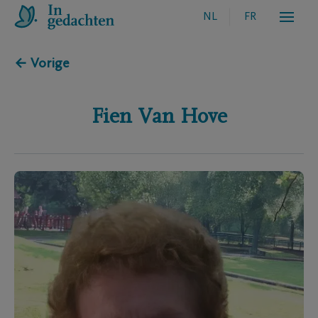
NL
FR
← Vorige
Fien
Van Hove