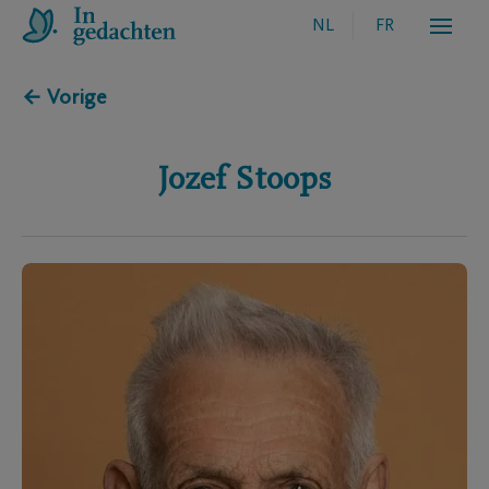
NL
FR
← Vorige
Jozef
Stoops