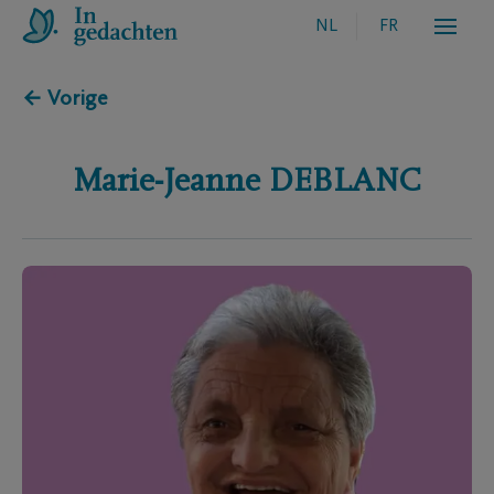
NL
FR
← Vorige
Marie-Jeanne
DEBLANC