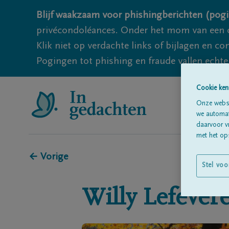
Blijf waakzaam voor phishingberichten (pogi
privécondoléances. Onder het mom van een c
Klik niet op verdachte links of bijlagen en 
Pogingen tot phishing en fraude vallen echter
Cookie ken
Onze websi
we automati
daarvoor v
met het ops
← Vorige
Stel voo
Willy
Lefever