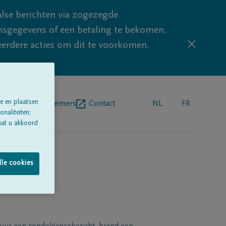
lse berichten via zogezegde
sgegevens of een betaling te bekomen.
eerdere acties om dit te voorkomen.
e en plaatsen
egrafenisondernemers
Contact
NL
FR
naliteiten;
aat u akkoord
lle cookies