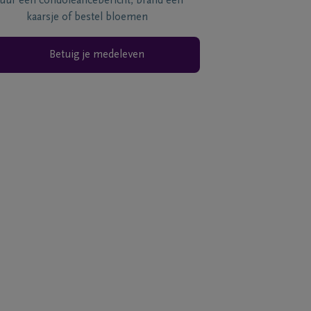
tuur een condoléancebericht, brand een
kaarsje of bestel bloemen
Betuig je medeleven