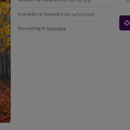
Geboren te
Roeselare
op
24/06/1933
S
Overleden te
Roeselare
op
24/03/2025
Woonachtig te
Roeselare