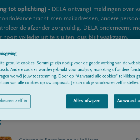
ng tot oplichting) -
DELA ontvangt meldingen over va
ondoléance tracht men mailadressen, andere persoon
controleer de afzender zorgvuldig. DELA onderneemt m
 nooit volledig uit te sluiten, dus blijf waakzaam.
nisgeving
te gebruikt cookies. Sommige zijn nodig voor de goede werking van de websit
Alle rouwberichten
Over ons
B
sch. Andere cookies worden gebruikt voor analyse, marketing of andere functio
ragen we wél jouw toestemming. Door op “Aanvaard alle cookies” te klikken g
laan van alle cookies op uw apparaat. Je kan ook je voorkeuren zelf instellen.
rkeuren zelf in
Alles afwijzen
Aanvaard a
e