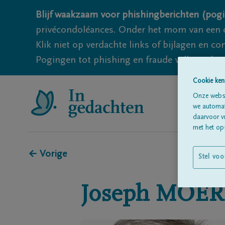
Blijf waakzaam voor phishingberichten (pogi
privécondoléances. Onder het mom van een c
Klik niet op verdachte links of bijlagen en 
Pogingen tot phishing en fraude vallen echter
Cookie ken
Onze websi
we automati
daarvoor v
met het ops
← Vorige
Stel voo
Joseph
MOER