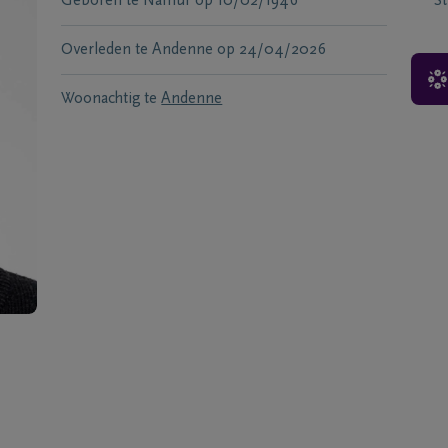
Geboren te
Namur
op
10/02/1946
S
Overleden te
Andenne
op
24/04/2026
Woonachtig te
Andenne