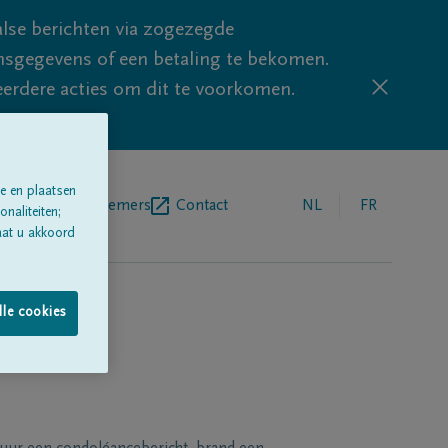
lse berichten via zogezegde
sgegevens of een betaling te bekomen.
eerdere acties om dit te voorkomen.
e en plaatsen
egrafenisondernemers
Contact
NL
FR
naliteiten;
aat u akkoord
lle cookies