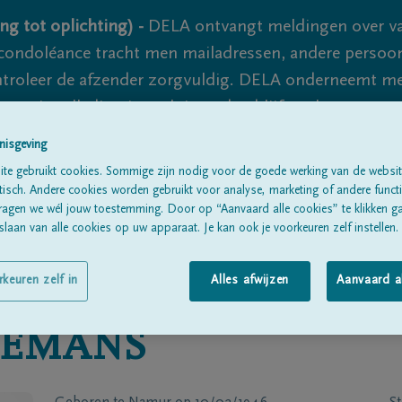
ng tot oplichting) -
DELA ontvangt meldingen over va
ondoléance tracht men mailadressen, andere persoon
controleer de afzender zorgvuldig. DELA onderneemt m
 nooit volledig uit te sluiten, dus blijf waakzaam.
nisgeving
te gebruikt cookies. Sommige zijn nodig voor de goede werking van de websit
Alle rouwberichten
Over ons
B
sch. Andere cookies worden gebruikt voor analyse, marketing of andere functio
ragen we wél jouw toestemming. Door op “Aanvaard alle cookies” te klikken g
laan van alle cookies op uw apparaat. Je kan ook je voorkeuren zelf instellen.
rkeuren zelf in
Alles afwijzen
Aanvaard a
EMANS