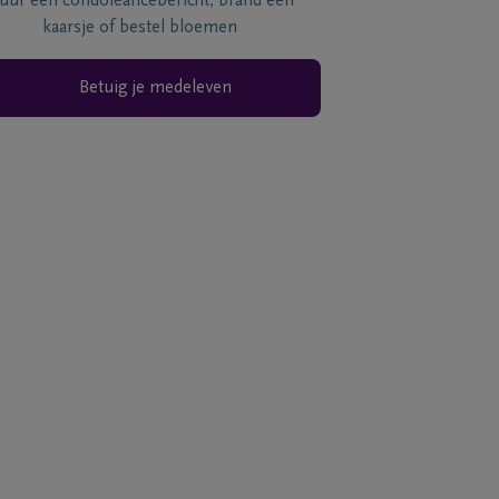
tuur een condoléancebericht, brand een
kaarsje of bestel bloemen
Betuig je medeleven