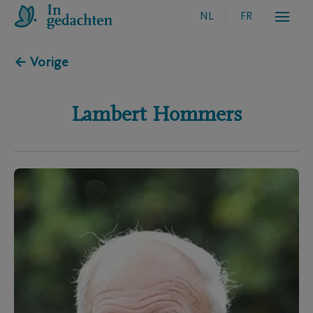
NL
FR
← Vorige
Lambert
Hommers