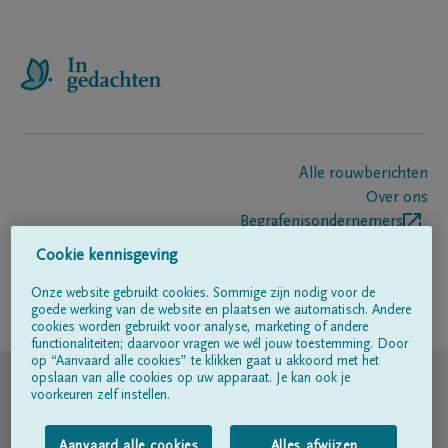
Alle rouwberichten
Over ons
Begrafenisondernemers
Contact
Cookie kennisgeving
Onze website gebruikt cookies. Sommige zijn nodig voor de
goede werking van de website en plaatsen we automatisch. Andere
Volg ons op
cookies worden gebruikt voor analyse, marketing of andere
functionaliteiten; daarvoor vragen we wél jouw toestemming. Door
op “Aanvaard alle cookies” te klikken gaat u akkoord met het
© DELA
opslaan van alle cookies op uw apparaat. Je kan ook je
voorkeuren zelf instellen.
Gebruiksvoorwaarden
Aanvaard alle cookies
Alles afwijzen