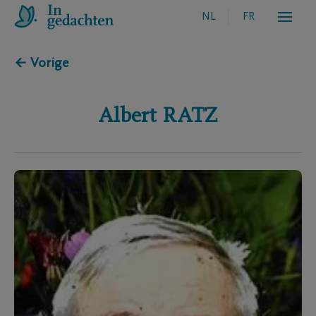
NL
FR
← Vorige
Albert
RATZ