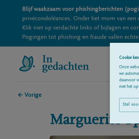
Blijf waakzaam voor phishingberichten (pogi
privécondoléances. Onder het mom van een c
Klik niet op verdachte links of bijlagen en 
Pogingen tot phishing en fraude vallen echter
Cookie ken
Onze websi
we automati
daarvoor v
met het ops
← Vorige
Stel voo
Marguerite
S