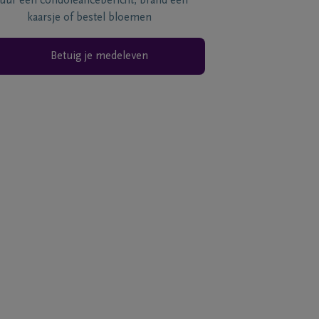
tuur een condoléancebericht, brand een
kaarsje of bestel bloemen
Betuig je medeleven