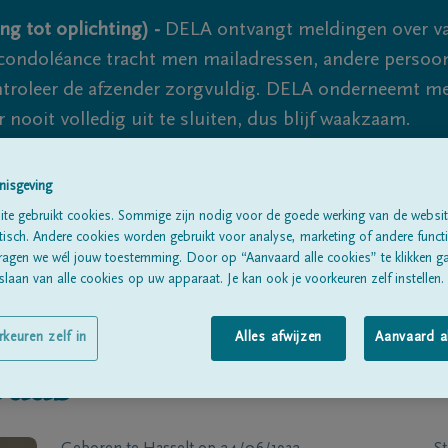
ng tot oplichting) -
DELA ontvangt meldingen over va
ondoléance tracht men mailadressen, andere persoon
controleer de afzender zorgvuldig. DELA onderneemt m
 nooit volledig uit te sluiten, dus blijf waakzaam.
nisgeving
Alle rouwberichten
Over ons
B
te gebruikt cookies. Sommige zijn nodig voor de goede werking van de websit
sch. Andere cookies worden gebruikt voor analyse, marketing of andere functio
ragen we wél jouw toestemming. Door op “Aanvaard alle cookies” te klikken g
laan van alle cookies op uw apparaat. Je kan ook je voorkeuren zelf instellen.
rkeuren zelf in
Alles afwijzen
Aanvaard a
paas