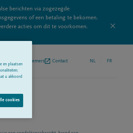
lse berichten via zogezegde
sgegevens of een betaling te bekomen.
eerdere acties om dit te voorkomen.
egrafenisondernemers
Contact
NL
FR
e en plaatsen
naliteiten;
aat u akkoord
lle cookies