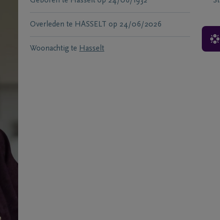
Geboren te
Hasselt
op
24/06/1932
S
Overleden te
HASSELT
op
24/06/2026
Woonachtig te
Hasselt