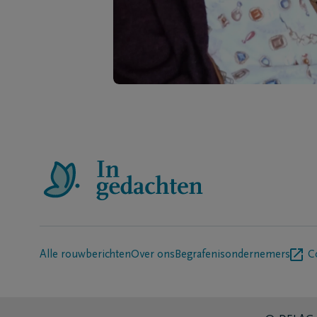
Alle rouwberichten
Over ons
Begrafenisondernemers
C