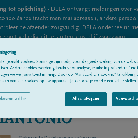
ng tot oplichting) -
DELA ontvangt meldingen over va
ondoléance tracht men mailadressen, andere persoon
controleer de afzender zorgvuldig. DELA onderneemt m
 nooit volledig uit te sluiten, dus blijf waakzaam.
nisgeving
te gebruikt cookies. Sommige zijn nodig voor de goede werking van de websit
Alle rouwberichten
Over ons
B
sch. Andere cookies worden gebruikt voor analyse, marketing of andere functio
ragen we wél jouw toestemming. Door op “Aanvaard alle cookies” te klikken g
laan van alle cookies op uw apparaat. Je kan ook je voorkeuren zelf instellen.
rkeuren zelf in
Alles afwijzen
Aanvaard a
MANTONIO