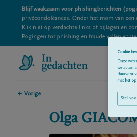
Blijf waakzaam voor phishingberichten (pogi
privécondoléances. Onder het mom van een c
Klik niet op verdachte links of bijlagen en 
Pogingen tot phishing en fraude vallen echter
Cookie ken
Onze websi
we automati
daarvoor v
met het ops
← Vorige
Stel voo
Olga
GIACO