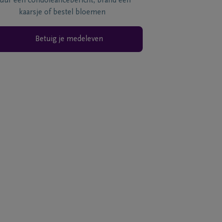
tuur een condoléancebericht, brand een
kaarsje of bestel bloemen
Betuig je medeleven