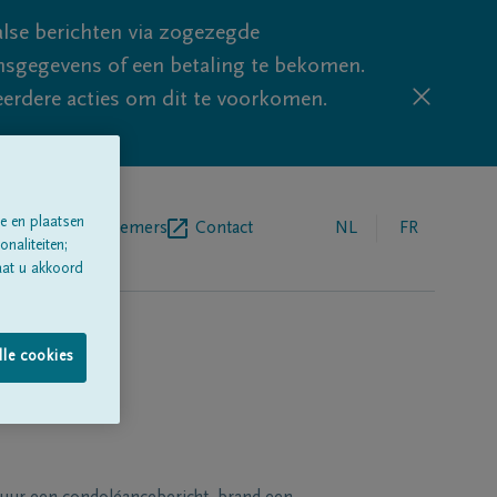
lse berichten via zogezegde
sgegevens of een betaling te bekomen.
eerdere acties om dit te voorkomen.
e en plaatsen
egrafenisondernemers
Contact
NL
FR
naliteiten;
aat u akkoord
lle cookies