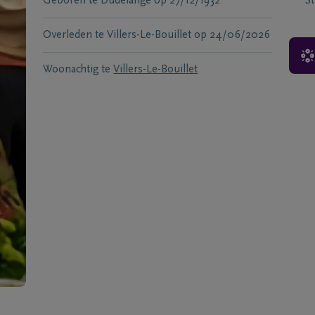
Geboren te
Dudelange
op
27/12/1932
S
Overleden te
Villers-Le-Bouillet
op
24/06/2026
Woonachtig te
Villers-Le-Bouillet