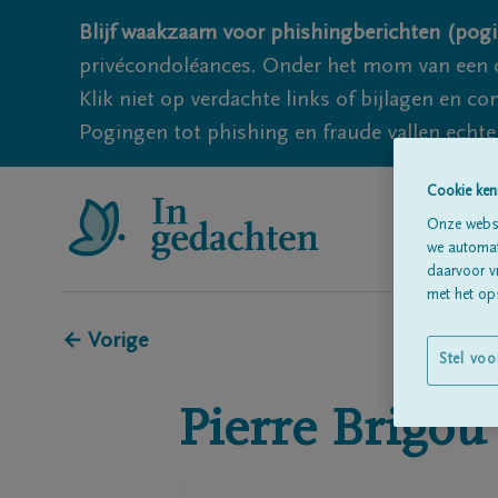
Blijf waakzaam voor phishingberichten (pogi
privécondoléances. Onder het mom van een c
Klik niet op verdachte links of bijlagen en 
Pogingen tot phishing en fraude vallen echter
Cookie ken
Onze websi
we automati
daarvoor v
met het ops
← Vorige
Stel voo
Pierre
Brigou