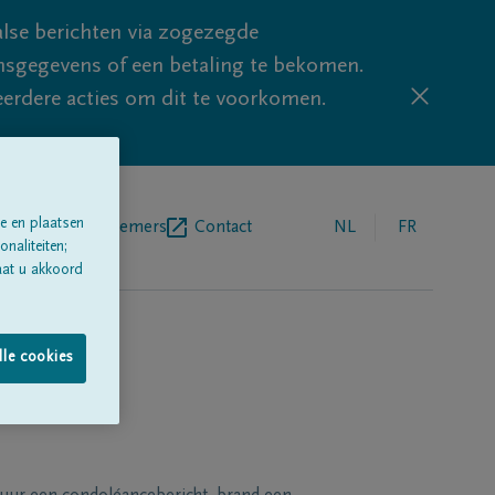
lse berichten via zogezegde
sgegevens of een betaling te bekomen.
eerdere acties om dit te voorkomen.
e en plaatsen
egrafenisondernemers
Contact
NL
FR
naliteiten;
aat u akkoord
lle cookies