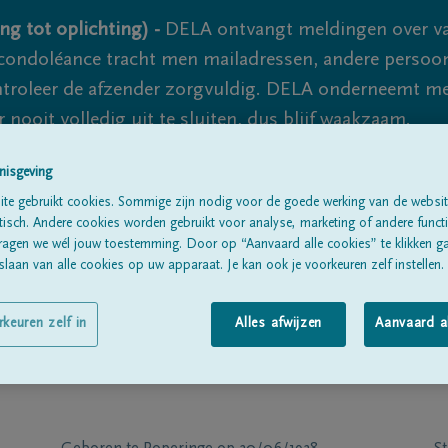
ng tot oplichting) -
DELA ontvangt meldingen over va
ondoléance tracht men mailadressen, andere persoon
controleer de afzender zorgvuldig. DELA onderneemt m
 nooit volledig uit te sluiten, dus blijf waakzaam.
nisgeving
te gebruikt cookies. Sommige zijn nodig voor de goede werking van de websit
Alle rouwberichten
Over ons
B
sch. Andere cookies worden gebruikt voor analyse, marketing of andere functio
ragen we wél jouw toestemming. Door op “Aanvaard alle cookies” te klikken g
laan van alle cookies op uw apparaat. Je kan ook je voorkeuren zelf instellen.
rkeuren zelf in
Alles afwijzen
Aanvaard a