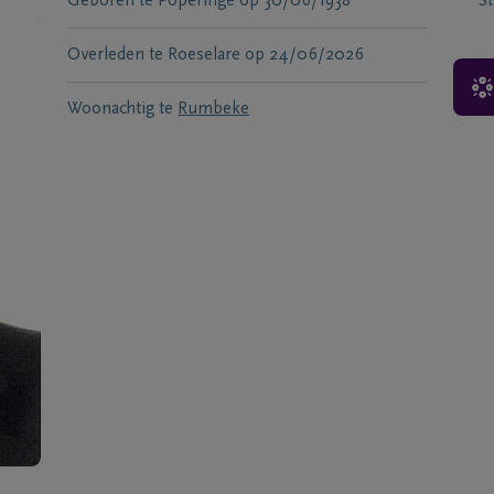
Geboren te
Poperinge
op
30/06/1938
S
Overleden te
Roeselare
op
24/06/2026
Woonachtig te
Rumbeke