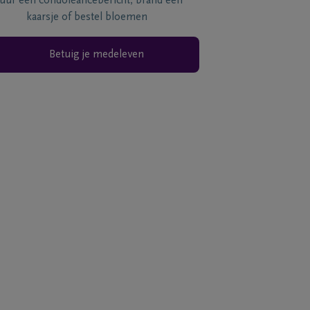
tuur een condoléancebericht, brand een
kaarsje of bestel bloemen
Betuig je medeleven