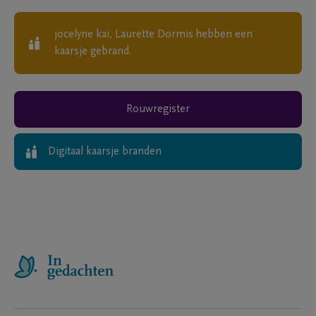
jocelyne kai, Laurette Dormis
hebben een
kaarsje gebrand.
Rouwregister
Digitaal kaarsje branden