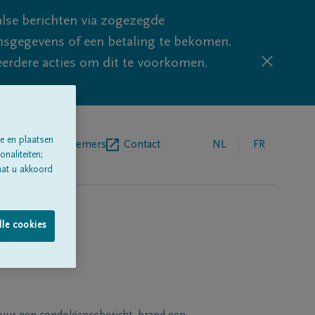
lse berichten via zogezegde
sgegevens of een betaling te bekomen.
eerdere acties om dit te voorkomen.
e en plaatsen
egrafenisondernemers
Contact
NL
FR
naliteiten;
aat u akkoord
lle cookies