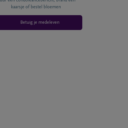
tuur een condoléancebericht, brand een
kaarsje of bestel bloemen
Betuig je medeleven