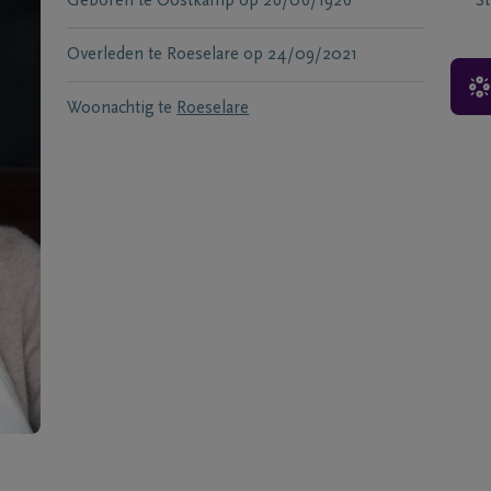
Geboren te
Oostkamp
op
26/06/1926
S
Overleden te
Roeselare
op
24/09/2021
Woonachtig te
Roeselare