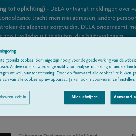
ng tot oplichting) -
DELA ontvangt meldingen over va
ondoléance tracht men mailadressen, andere persoon
controleer de afzender zorgvuldig. DELA onderneemt m
 nooit volledig uit te sluiten, dus blijf waakzaam.
nisgeving
te gebruikt cookies. Sommige zijn nodig voor de goede werking van de websit
Alle rouwberichten
Over ons
B
sch. Andere cookies worden gebruikt voor analyse, marketing of andere functio
ragen we wél jouw toestemming. Door op “Aanvaard alle cookies” te klikken g
laan van alle cookies op uw apparaat. Je kan ook je voorkeuren zelf instellen.
rkeuren zelf in
Alles afwijzen
Aanvaard a
y