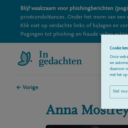
Blijf waakzaam voor phishingberichten (pogi
privécondoléances. Onder het mom van een c
Klik niet op verdachte links of bijlagen en 
Pogingen tot phishing en fraude vallen echter
Cookie ken
Onze websi
we automati
daarvoor v
met het ops
← Vorige
Stel voo
Anna
Mostre