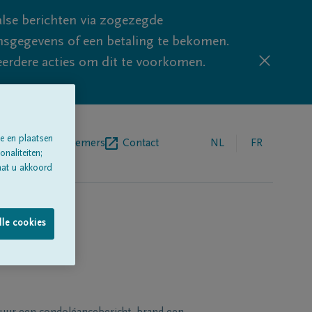
lse berichten via zogezegde
sgegevens of een betaling te bekomen.
eerdere acties om dit te voorkomen.
e en plaatsen
egrafenisondernemers
Contact
NL
FR
naliteiten;
aat u akkoord
lle cookies