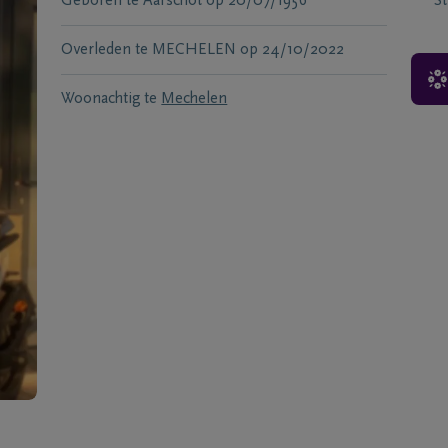
Geboren te
Aarschot
op
20/07/1956
S
Overleden te
MECHELEN
op
24/10/2022
Woonachtig te
Mechelen