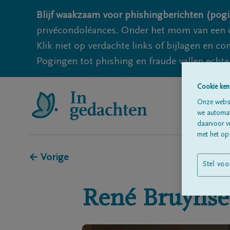
Blijf waakzaam voor phishingberichten (pogi
privécondoléances. Onder het mom van een c
Klik niet op verdachte links of bijlagen en 
Pogingen tot phishing en fraude vallen echter
Cookie ken
Onze websi
we automati
daarvoor v
met het ops
← Vorige
Stel voo
René
Bruynse