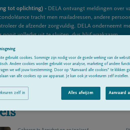
ng tot oplichting) -
DELA ontvangt meldingen over va
ondoléance tracht men mailadressen, andere persoon
controleer de afzender zorgvuldig. DELA onderneemt m
 nooit volledig uit te sluiten, dus blijf waakzaam.
nisgeving
te gebruikt cookies. Sommige zijn nodig voor de goede werking van de websit
Alle rouwberichten
Over ons
B
sch. Andere cookies worden gebruikt voor analyse, marketing of andere functio
ragen we wél jouw toestemming. Door op “Aanvaard alle cookies” te klikken g
laan van alle cookies op uw apparaat. Je kan ook je voorkeuren zelf instellen.
rkeuren zelf in
Alles afwijzen
Aanvaard a
els