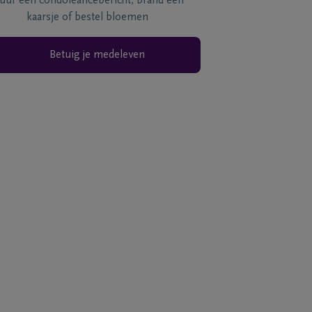
tuur een condoléancebericht, brand een
kaarsje of bestel bloemen
Betuig je medeleven