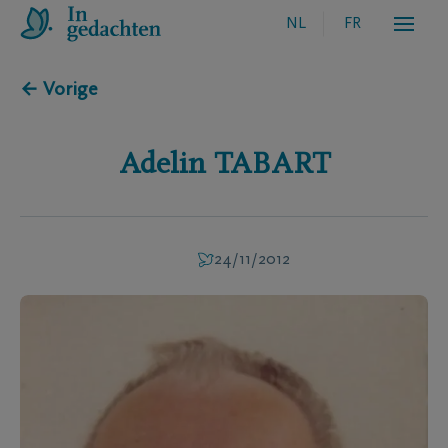
NL
FR
← Vorige
Adelin
TABART
24/11/2012