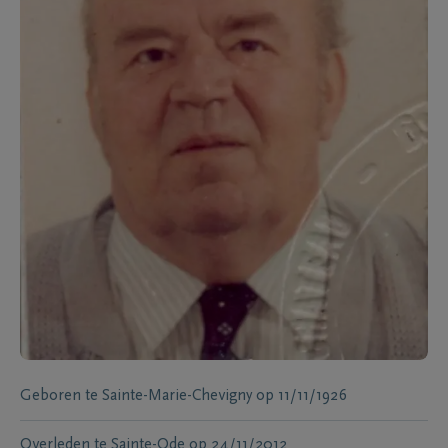
Geboren te
Sainte-Marie-Chevigny
op
11/11/1926
Overleden te
Sainte-Ode
op
24/11/2012