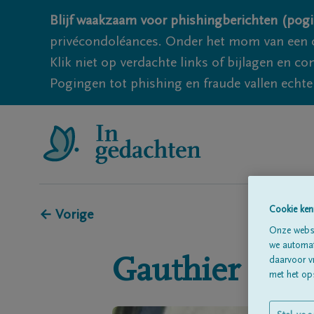
Blijf waakzaam voor phishingberichten (pogi
privécondoléances. Onder het mom van een c
Klik niet op verdachte links of bijlagen en 
Pogingen tot phishing en fraude vallen echter
Cookie ken
← Vorige
Onze websi
we automati
daarvoor v
Gauthier
de 
met het ops