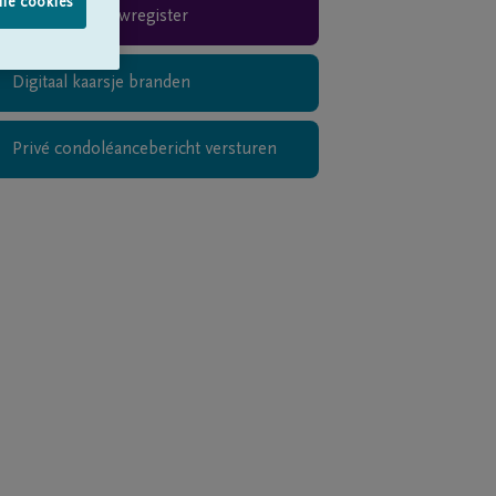
lle cookies
Rouwregister
Digitaal kaarsje branden
Privé condoléancebericht versturen