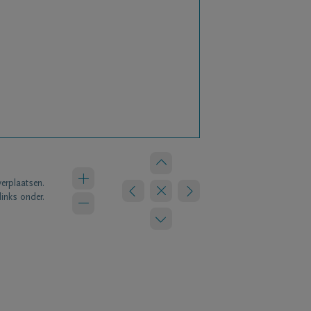
verplaatsen.
links onder.