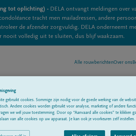
ng tot oplichting) -
DELA ontvangt meldingen over va
ondoléance tracht men mailadressen, andere persoon
controleer de afzender zorgvuldig. DELA onderneemt m
 nooit volledig uit te sluiten, dus blijf waakzaam.
Alle rouwberichten
Over ons
B
nisgeving
te gebruikt cookies. Sommige zijn nodig voor de goede werking van de websit
sch. Andere cookies worden gebruikt voor analyse, marketing of andere functio
ragen we wél jouw toestemming. Door op “Aanvaard alle cookies” te klikken g
LAMOTTE
laan van alle cookies op uw apparaat. Je kan ook je voorkeuren zelf instellen.