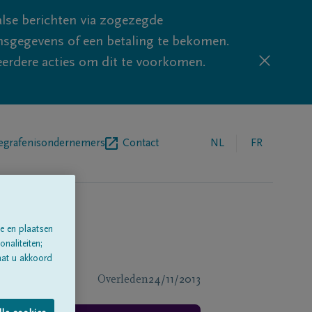
lse berichten via zogezegde
sgegevens of een betaling te bekomen.
eerdere acties om dit te voorkomen.
egrafenisondernemers
Contact
NL
FR
e en plaatsen
naliteiten;
aat u akkoord
Overleden
24/11/2013