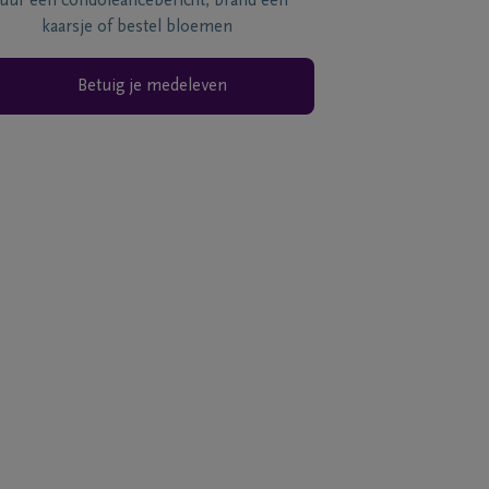
tuur een condoléancebericht, brand een
kaarsje of bestel bloemen
Betuig je medeleven