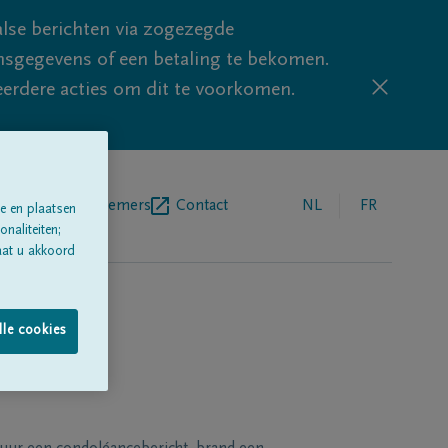
lse berichten via zogezegde
sgegevens of een betaling te bekomen.
eerdere acties om dit te voorkomen.
egrafenisondernemers
Contact
NL
FR
e en plaatsen
naliteiten;
aat u akkoord
lle cookies