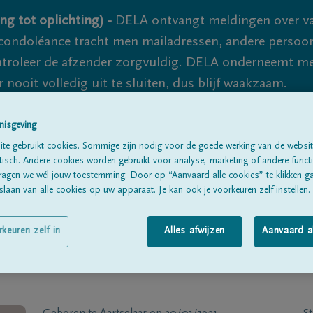
ng tot oplichting) -
DELA ontvangt meldingen over va
ondoléance tracht men mailadressen, andere persoon
controleer de afzender zorgvuldig. DELA onderneemt m
 nooit volledig uit te sluiten, dus blijf waakzaam.
nisgeving
Alle rouwberichten
Over ons
B
te gebruikt cookies. Sommige zijn nodig voor de goede werking van de websit
sch. Andere cookies worden gebruikt voor analyse, marketing of andere functio
ragen we wél jouw toestemming. Door op “Aanvaard alle cookies” te klikken g
laan van alle cookies op uw apparaat. Je kan ook je voorkeuren zelf instellen.
rkeuren zelf in
Alles afwijzen
Aanvaard a