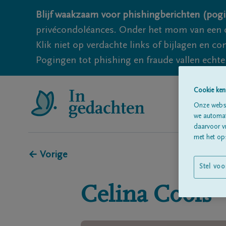
Blijf waakzaam voor phishingberichten (pogi
privécondoléances. Onder het mom van een c
Klik niet op verdachte links of bijlagen en 
Pogingen tot phishing en fraude vallen echter
Cookie ken
Onze websi
we automati
daarvoor v
met het ops
← Vorige
Stel voo
Celina
Cools