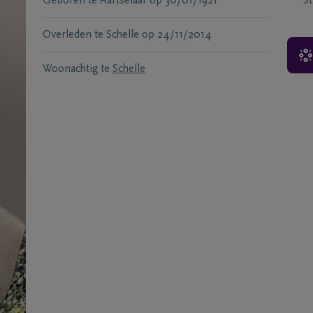
Geboren te
Aartselaar
op
30/01/1921
S
Overleden te
Schelle
op
24/11/2014
Woonachtig te
Schelle