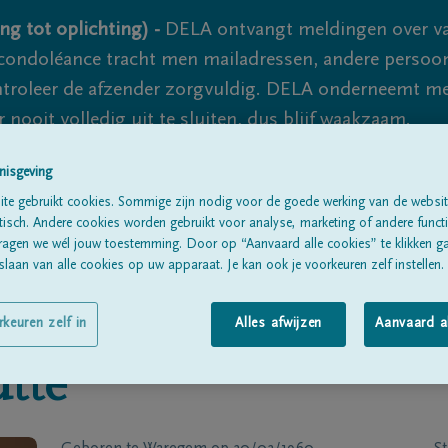
ng tot oplichting) -
DELA ontvangt meldingen over va
ondoléance tracht men mailadressen, andere persoon
controleer de afzender zorgvuldig. DELA onderneemt m
 nooit volledig uit te sluiten, dus blijf waakzaam.
nisgeving
te gebruikt cookies. Sommige zijn nodig voor de goede werking van de websit
Alle rouwberichten
Over ons
B
sch. Andere cookies worden gebruikt voor analyse, marketing of andere functio
ragen we wél jouw toestemming. Door op “Aanvaard alle cookies” te klikken g
laan van alle cookies op uw apparaat. Je kan ook je voorkeuren zelf instellen.
rkeuren zelf in
Alles afwijzen
Aanvaard a
tte