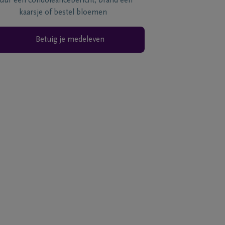
tuur een condoléancebericht, brand een
kaarsje of bestel bloemen
Betuig je medeleven