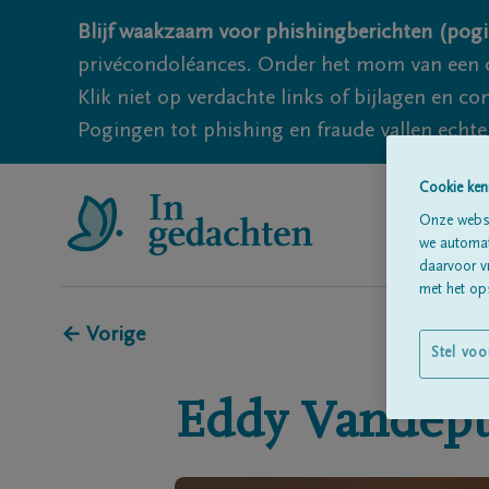
Blijf waakzaam voor phishingberichten (pogi
privécondoléances. Onder het mom van een c
Klik niet op verdachte links of bijlagen en 
Pogingen tot phishing en fraude vallen echter
Cookie ken
Onze websi
we automati
daarvoor v
met het ops
← Vorige
Stel voo
Eddy
Vandepu