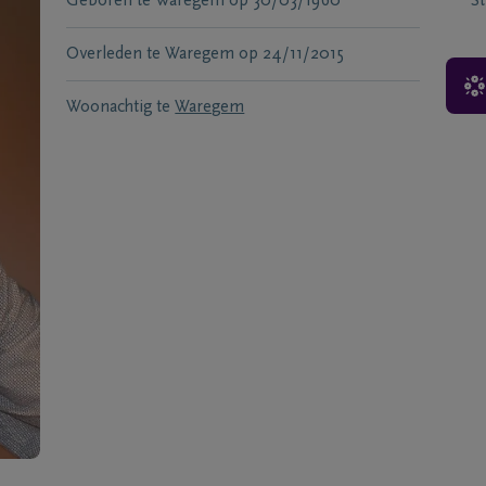
Geboren te
Waregem
op
30/03/1960
S
Overleden te
Waregem
op
24/11/2015
Woonachtig te
Waregem