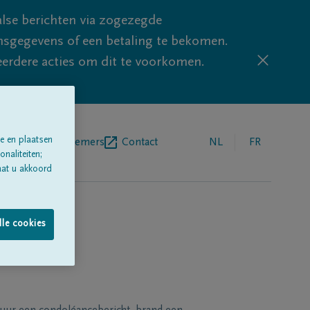
lse berichten via zogezegde
sgegevens of een betaling te bekomen.
eerdere acties om dit te voorkomen.
e en plaatsen
egrafenisondernemers
Contact
NL
FR
naliteiten;
aat u akkoord
lle cookies