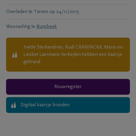
Overleden te
Tienen
op
24/11/2015
Woonachtig te
Bunsbeek
Yvette Sterkendries, Rudi CRANINCKX, Mario en
Liesbet Laermans-Verbeylen
hebben een kaarsje
gebrand.
Rouwregister
Digitaal kaarsje branden