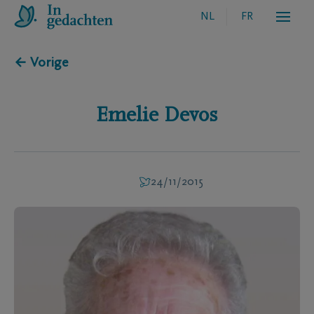
NL
FR
← Vorige
Emelie
Devos
24/11/2015