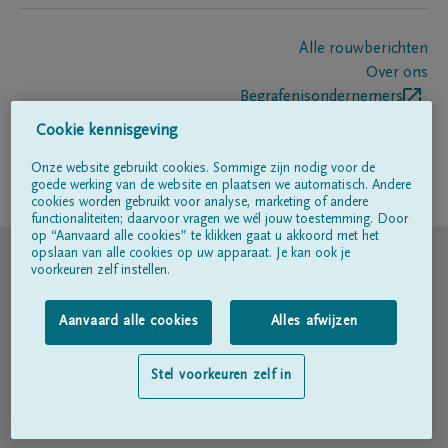
Alle rouwberichten
Over ons
Begrafenisondernemers
Contact
Cookie kennisgeving
Onze website gebruikt cookies. Sommige zijn nodig voor de
goede werking van de website en plaatsen we automatisch. Andere
Volg ons op
cookies worden gebruikt voor analyse, marketing of andere
functionaliteiten; daarvoor vragen we wél jouw toestemming. Door
op “Aanvaard alle cookies” te klikken gaat u akkoord met het
© DELA
opslaan van alle cookies op uw apparaat. Je kan ook je
voorkeuren zelf instellen.
Gebruiksvoorwaarden
Aanvaard alle cookies
Alles afwijzen
Privacyverklaring
Stel voorkeuren zelf in
Toegankelijkheidsverklaring
Cookiebeleid