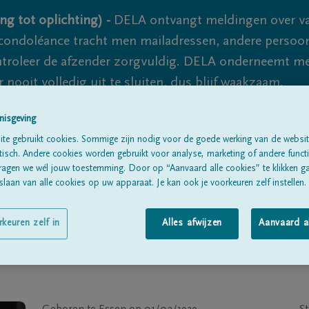
ng tot oplichting) -
DELA ontvangt meldingen over va
ondoléance tracht men mailadressen, andere persoon
controleer de afzender zorgvuldig. DELA onderneemt m
 nooit volledig uit te sluiten, dus blijf waakzaam.
nisgeving
te gebruikt cookies. Sommige zijn nodig voor de goede werking van de websit
Alle rouwberichten
Over ons
B
sch. Andere cookies worden gebruikt voor analyse, marketing of andere functio
ragen we wél jouw toestemming. Door op “Aanvaard alle cookies” te klikken g
laan van alle cookies op uw apparaat. Je kan ook je voorkeuren zelf instellen.
rkeuren zelf in
Alles afwijzen
Aanvaard a