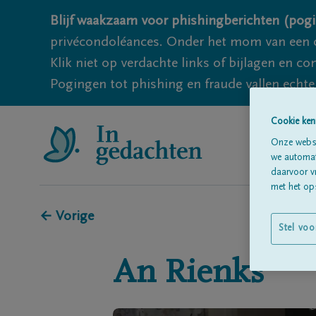
Blijf waakzaam voor phishingberichten (pogi
privécondoléances. Onder het mom van een c
Klik niet op verdachte links of bijlagen en 
Pogingen tot phishing en fraude vallen echter
Cookie ken
Onze websi
we automati
daarvoor v
met het ops
← Vorige
Stel voo
An
Rienks