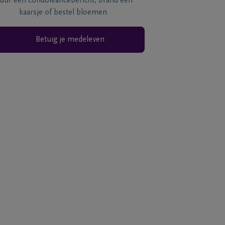
tuur een condoléancebericht, brand een
kaarsje of bestel bloemen
Betuig je medeleven