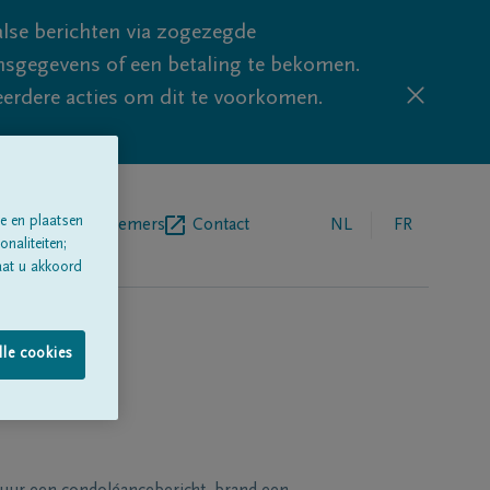
lse berichten via zogezegde
sgegevens of een betaling te bekomen.
eerdere acties om dit te voorkomen.
e en plaatsen
egrafenisondernemers
Contact
NL
FR
naliteiten;
aat u akkoord
lle cookies