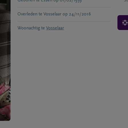
Geboren te
Essen
op
01/02/1939
S
Overleden te
Vosselaar
op
24/11/2016
Woonachtig te
Vosselaar