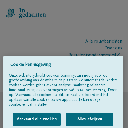
Alle rouwberichten
Over ons
Begrafenisondernemers
Contact
Cookie kennisgeving
Onze website gebruikt cookies. Sommige zijn nodig voor de
goede werking van de website en plaatsen we automatisch. Andere
Volg ons op
cookies worden gebruikt voor analyse, marketing of andere
functionaliteiten; daarvoor vragen we wél jouw toestemming. Door
op “Aanvaard alle cookies” te klikken gaat u akkoord met het
© DELA
opslaan van alle cookies op uw apparaat. Je kan ook je
voorkeuren zelf instellen.
Gebruiksvoorwaarden
Aanvaard alle cookies
Alles afwijzen
Privacyverklaring