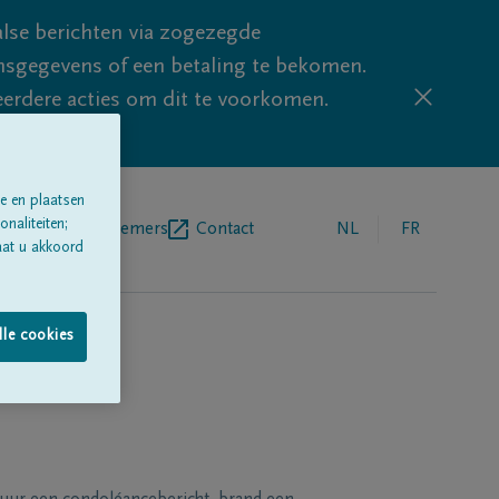
lse berichten via zogezegde
sgegevens of een betaling te bekomen.
eerdere acties om dit te voorkomen.
e en plaatsen
naliteiten;
egrafenisondernemers
Contact
NL
FR
aat u akkoord
lle cookies