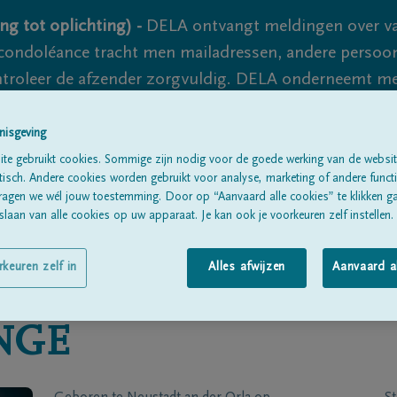
ng tot oplichting) -
DELA ontvangt meldingen over va
ondoléance tracht men mailadressen, andere persoon
controleer de afzender zorgvuldig. DELA onderneemt m
 nooit volledig uit te sluiten, dus blijf waakzaam.
nisgeving
te gebruikt cookies. Sommige zijn nodig voor de goede werking van de websit
sch. Andere cookies worden gebruikt voor analyse, marketing of andere functio
Alle rouwberichten
Over ons
B
ragen we wél jouw toestemming. Door op “Aanvaard alle cookies” te klikken g
laan van alle cookies op uw apparaat. Je kan ook je voorkeuren zelf instellen.
rkeuren zelf in
Alles afwijzen
Aanvaard a
NGE