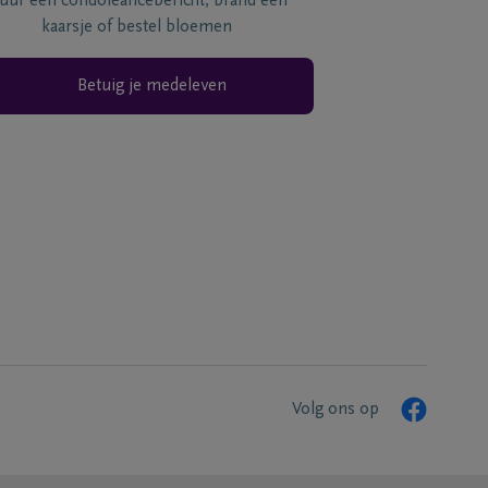
tuur een condoléancebericht, brand een
kaarsje of bestel bloemen
Betuig je medeleven
Volg ons op