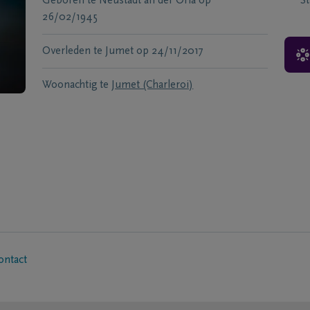
Geboren te
Neustadt an der Orla
op
S
26/02/1945
Overleden te
Jumet
op
24/11/2017
Woonachtig te
Jumet (Charleroi)
ontact