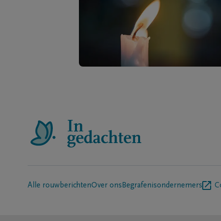
Alle rouwberichten
Over ons
Begrafenisondernemers
C