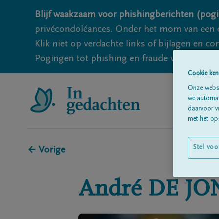
Blijf waakzaam voor phishingberichten (pogi
privécondoléances. Onder het mom van een c
Klik niet op verdachte links of bijlagen en 
Pogingen tot phishing en fraude vallen echter
Cookie ken
Onze websi
we automati
daarvoor v
met het ops
Stel voo
← Vorige
André
DE JO