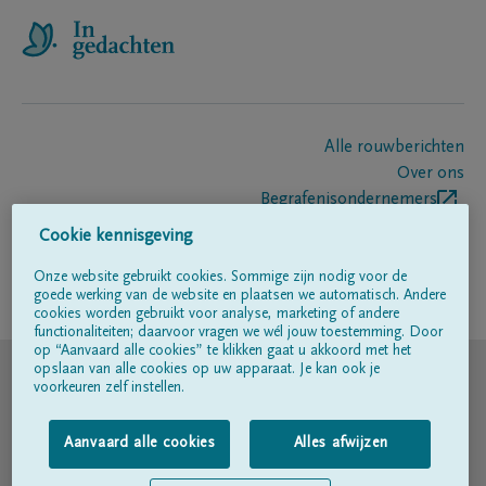
Alle rouwberichten
Over ons
Begrafenisondernemers
Contact
Cookie kennisgeving
Onze website gebruikt cookies. Sommige zijn nodig voor de
goede werking van de website en plaatsen we automatisch. Andere
Volg ons op
cookies worden gebruikt voor analyse, marketing of andere
functionaliteiten; daarvoor vragen we wél jouw toestemming. Door
op “Aanvaard alle cookies” te klikken gaat u akkoord met het
© DELA
opslaan van alle cookies op uw apparaat. Je kan ook je
voorkeuren zelf instellen.
Gebruiksvoorwaarden
Aanvaard alle cookies
Alles afwijzen
Privacyverklaring