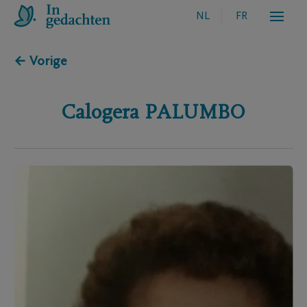
NL
FR
← Vorige
Calogera
PALUMBO