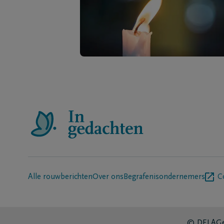
Alle rouwberichten
Over ons
Begrafenisondernemers
C
© DELA
Ge