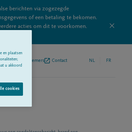
lse berichten via zogezegde
sgegevens of een betaling te bekomen.
eerdere acties om dit te voorkomen.
e en plaatsen
naliteiten;
egrafenisondernemers
Contact
NL
FR
aat u akkoord
lle cookies