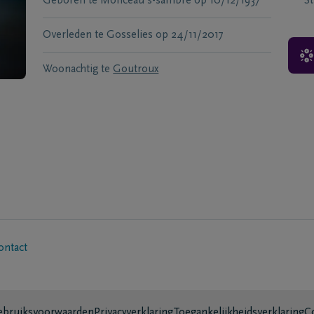
Geboren te
Monceau s-sambre
op
10/12/1937
S
Overleden te
Gosselies
op
24/11/2017
Woonachtig te
Goutroux
ontact
bruiksvoorwaarden
Privacyverklaring
Toegankelijkheidsverklaring
C