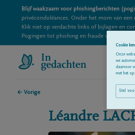
Blijf waakzaam voor phishingberichten (pogi
privécondoléances. Onder het mom van een c
Klik niet op verdachte links of bijlagen en 
Pogingen tot phishing en fraude vallen echter
Cookie ken
Onze websi
we automati
daarvoor v
met het ops
Stel voo
← Vorige
Léandre
LAC