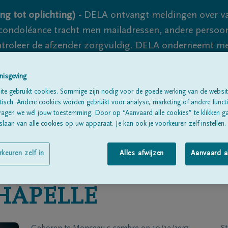
ng tot oplichting) -
DELA ontvangt meldingen over va
ondoléance tracht men mailadressen, andere persoon
controleer de afzender zorgvuldig. DELA onderneemt m
 nooit volledig uit te sluiten, dus blijf waakzaam.
nisgeving
te gebruikt cookies. Sommige zijn nodig voor de goede werking van de websit
sch. Andere cookies worden gebruikt voor analyse, marketing of andere functio
Alle rouwberichten
Over ons
B
ragen we wél jouw toestemming. Door op “Aanvaard alle cookies” te klikken g
laan van alle cookies op uw apparaat. Je kan ook je voorkeuren zelf instellen.
rkeuren zelf in
Alles afwijzen
Aanvaard a
HAPELLE