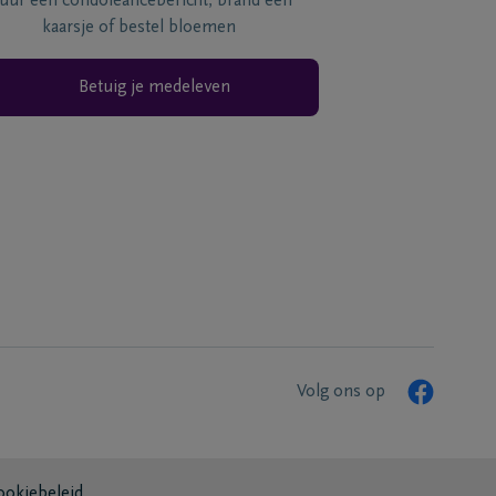
tuur een condoléancebericht, brand een
kaarsje of bestel bloemen
Betuig je medeleven
Volg ons op
ookiebeleid