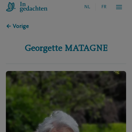
NL
FR
← Vorige
Georgette
MATAGNE