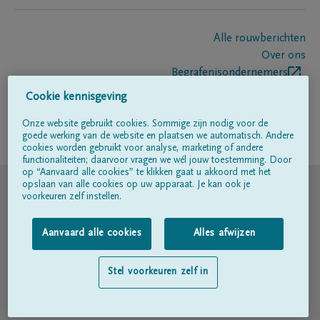
Alle rouwberichten
Over ons
Begrafenisondernemers
Contact
Cookie kennisgeving
Onze website gebruikt cookies. Sommige zijn nodig voor de
goede werking van de website en plaatsen we automatisch. Andere
Volg ons op
cookies worden gebruikt voor analyse, marketing of andere
functionaliteiten; daarvoor vragen we wél jouw toestemming. Door
op “Aanvaard alle cookies” te klikken gaat u akkoord met het
© DELA
opslaan van alle cookies op uw apparaat. Je kan ook je
voorkeuren zelf instellen.
Gebruiksvoorwaarden
Aanvaard alle cookies
Alles afwijzen
Privacyverklaring
Stel voorkeuren zelf in
Toegankelijkheidsverklaring
Cookiebeleid