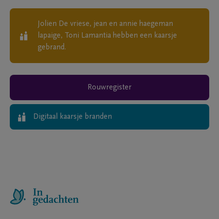
Jolien De vriese, jean en annie haegeman
lapaige, Toni Lamantia
hebben een kaarsje
gebrand.
Rouwregister
Digitaal kaarsje branden