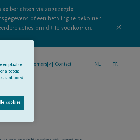
lse berichten via zogezegde
sgegevens of een betaling te bekomen.
eerdere acties om dit te voorkomen.
egrafenisondernemers
Contact
NL
FR
e en plaatsen
naliteiten;
aat u akkoord
lle cookies