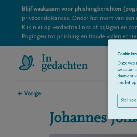
Blijf waakzaam voor phishingberichten (pogi
privécondoléances. Onder het mom van een c
Klik niet op verdachte links of bijlagen en 
Pogingen tot phishing en fraude vallen echter
Cookie ken
Onze websi
we automati
daarvoor v
met het ops
← Vorige
Stel voo
Johannes
Jon