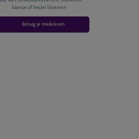
tuur een condoléancebericht, brand een
kaarsje of bestel bloemen
Betuig je medeleven