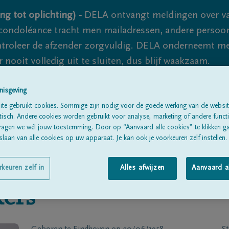
ng tot oplichting) -
DELA ontvangt meldingen over va
ondoléance tracht men mailadressen, andere persoon
controleer de afzender zorgvuldig. DELA onderneemt m
 nooit volledig uit te sluiten, dus blijf waakzaam.
nisgeving
Alle rouwberichten
Over ons
B
te gebruikt cookies. Sommige zijn nodig voor de goede werking van de websit
sch. Andere cookies worden gebruikt voor analyse, marketing of andere functio
ragen we wél jouw toestemming. Door op “Aanvaard alle cookies” te klikken g
laan van alle cookies op uw apparaat. Je kan ook je voorkeuren zelf instellen.
rkeuren zelf in
Alles afwijzen
Aanvaard a
kers