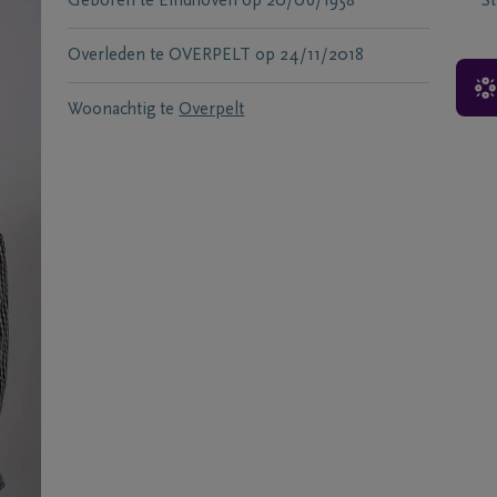
Geboren te
Eindhoven
op
20/06/1958
S
Overleden te
OVERPELT
op
24/11/2018
Woonachtig te
Overpelt