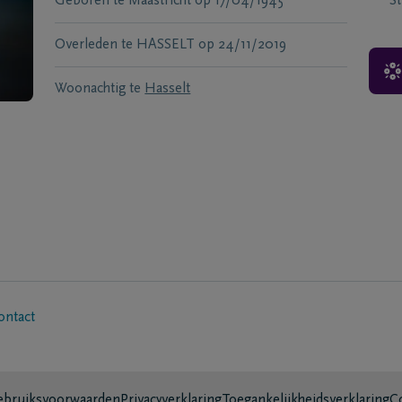
Geboren te
Maastricht
op
17/04/1945
S
Overleden te
HASSELT
op
24/11/2019
Woonachtig te
Hasselt
ontact
bruiksvoorwaarden
Privacyverklaring
Toegankelijkheidsverklaring
C