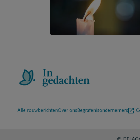
Alle rouwberichten
Over ons
Begrafenisondernemers
C
© DELA
Ge