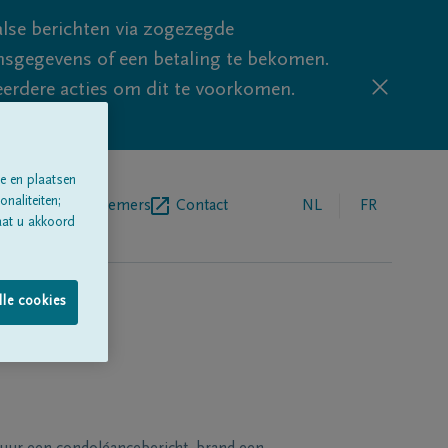
lse berichten via zogezegde
sgegevens of een betaling te bekomen.
eerdere acties om dit te voorkomen.
e en plaatsen
naliteiten;
egrafenisondernemers
Contact
NL
FR
aat u akkoord
lle cookies