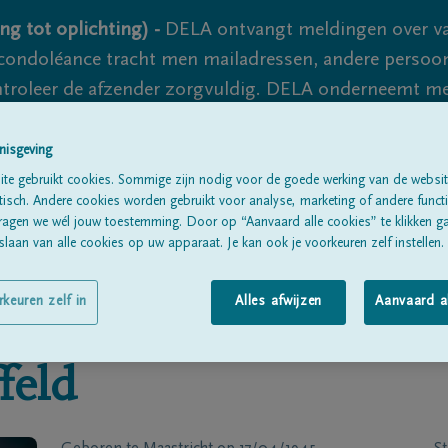
ng tot oplichting) -
DELA ontvangt meldingen over va
ondoléance tracht men mailadressen, andere persoon
controleer de afzender zorgvuldig. DELA onderneemt m
 nooit volledig uit te sluiten, dus blijf waakzaam.
nisgeving
te gebruikt cookies. Sommige zijn nodig voor de goede werking van de websit
sch. Andere cookies worden gebruikt voor analyse, marketing of andere functio
Alle rouwberichten
Over ons
B
ragen we wél jouw toestemming. Door op “Aanvaard alle cookies” te klikken g
laan van alle cookies op uw apparaat. Je kan ook je voorkeuren zelf instellen.
rkeuren zelf in
Alles afwijzen
Aanvaard a
feld