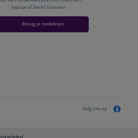
tuur een condoléancebericht, brand een
kaarsje of bestel bloemen
Betuig je medeleven
Volg ons op
ookiebeleid