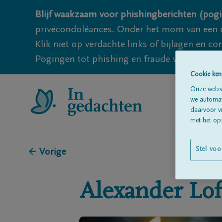
Blijf waakzaam voor phishingberichten (pogi
privécondoléances. Onder het mom van een c
Klik niet op verdachte links of bijlagen en 
Pogingen tot phishing en fraude vallen echter
Cookie ken
Onze websi
we automati
daarvoor v
met het ops
Stel voo
← Vorige
Alexander
Lof