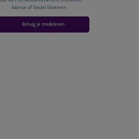
tuur een condoléancebericht, brand een
kaarsje of bestel bloemen
Betuig je medeleven