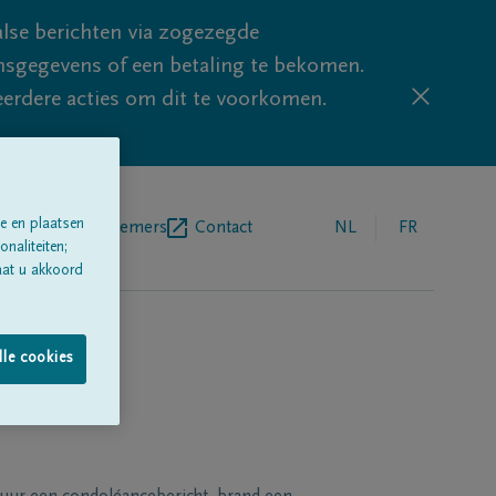
lse berichten via zogezegde
sgegevens of een betaling te bekomen.
eerdere acties om dit te voorkomen.
e en plaatsen
egrafenisondernemers
Contact
NL
FR
naliteiten;
aat u akkoord
lle cookies