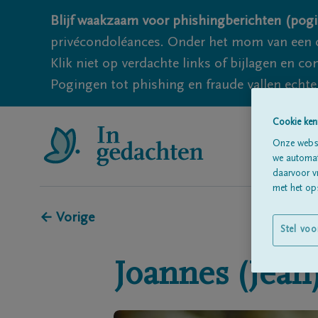
Blijf waakzaam voor phishingberichten (pogi
privécondoléances. Onder het mom van een c
Klik niet op verdachte links of bijlagen en 
Pogingen tot phishing en fraude vallen echter
Cookie ken
Onze websi
we automati
daarvoor v
met het ops
← Vorige
Stel voo
Joannes (Jean