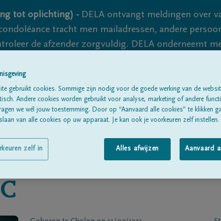
ng tot oplichting) -
DELA ontvangt meldingen over va
ondoléance tracht men mailadressen, andere persoon
controleer de afzender zorgvuldig. DELA onderneemt m
 nooit volledig uit te sluiten, dus blijf waakzaam.
nisgeving
te gebruikt cookies. Sommige zijn nodig voor de goede werking van de websit
sch. Andere cookies worden gebruikt voor analyse, marketing of andere functio
Alle rouwberichten
Over ons
B
ragen we wél jouw toestemming. Door op “Aanvaard alle cookies” te klikken g
laan van alle cookies op uw apparaat. Je kan ook je voorkeuren zelf instellen.
rkeuren zelf in
Alles afwijzen
Aanvaard a
OC