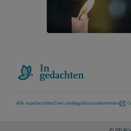
Alle rouwberichten
Over ons
Begrafenisondernemers
C
© DELA
Ge