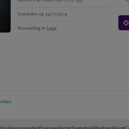
Geboren te
Cholon
op
11/07/1951
S
Overleden
op
24/11/2019
Woonachtig te
Liege
ontact
bruiksvoorwaarden
Privacyverklaring
Toegankelijkheidsverklaring
C