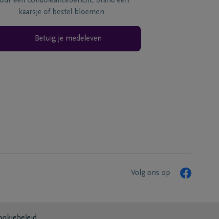
tuur een condoléancebericht, brand een
kaarsje of bestel bloemen
Betuig je medeleven
Volg ons op
ookiebeleid