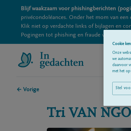
Blijf waakzaam voor phishingberichten (pogi
privécondoléances. Onder het mom van een c
Klik niet op verdachte links of bijlagen en 
Pogingen tot phishing en fraude vallen echter
Cookie ken
Onze websi
we automati
daarvoor v
met het ops
Stel voo
← Vorige
Tri
VAN NG