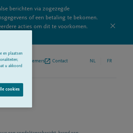
lse berichten via zogezegde
sgegevens of een betaling te bekomen.
eerdere acties om dit te voorkomen.
e en plaatsen
naliteiten;
egrafenisondernemers
Contact
NL
FR
aat u akkoord
lle cookies