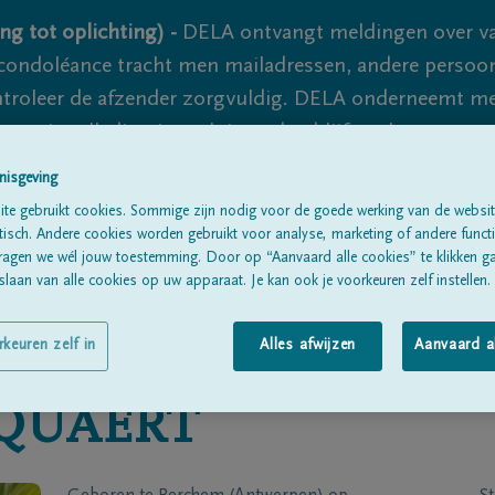
ng tot oplichting) -
DELA ontvangt meldingen over va
ondoléance tracht men mailadressen, andere persoon
controleer de afzender zorgvuldig. DELA onderneemt m
 nooit volledig uit te sluiten, dus blijf waakzaam.
nisgeving
te gebruikt cookies. Sommige zijn nodig voor de goede werking van de websit
Alle rouwberichten
Over ons
B
sch. Andere cookies worden gebruikt voor analyse, marketing of andere functio
ragen we wél jouw toestemming. Door op “Aanvaard alle cookies” te klikken g
laan van alle cookies op uw apparaat. Je kan ook je voorkeuren zelf instellen.
rkeuren zelf in
Alles afwijzen
Aanvaard a
QUAERT