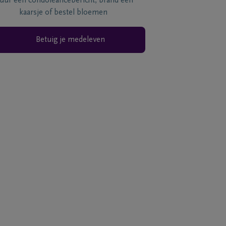
tuur een condoléancebericht, brand een
kaarsje of bestel bloemen
Betuig je medeleven