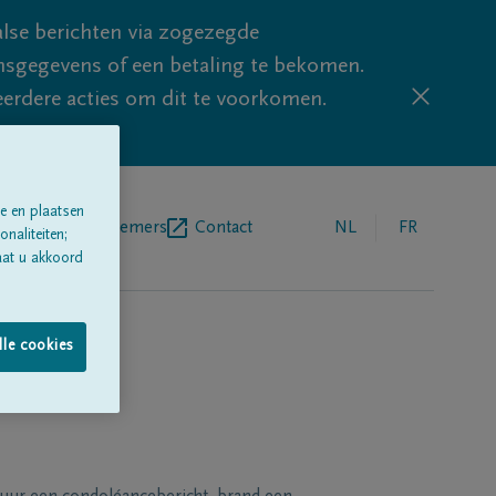
lse berichten via zogezegde
sgegevens of een betaling te bekomen.
eerdere acties om dit te voorkomen.
e en plaatsen
egrafenisondernemers
Contact
NL
FR
naliteiten;
aat u akkoord
lle cookies