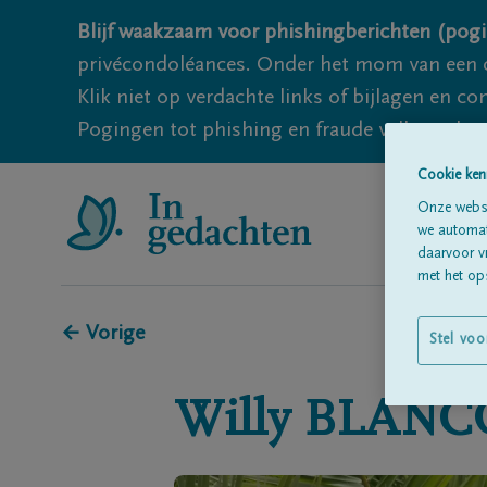
Blijf waakzaam voor phishingberichten (pogi
privécondoléances. Onder het mom van een c
Klik niet op verdachte links of bijlagen en 
Pogingen tot phishing en fraude vallen echter
Cookie ken
Onze websi
we automati
daarvoor v
met het ops
← Vorige
Stel voo
Willy
BLANC