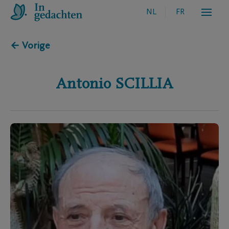
NL
FR
← Vorige
Antonio
SCILLIA