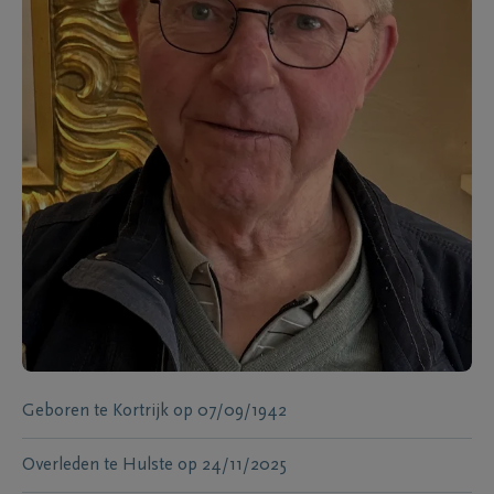
Geboren te
Kortrijk
op
07/09/1942
Overleden te
Hulste
op
24/11/2025