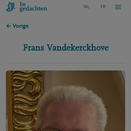
NL
FR
← Vorige
Frans
Vandekerckhove