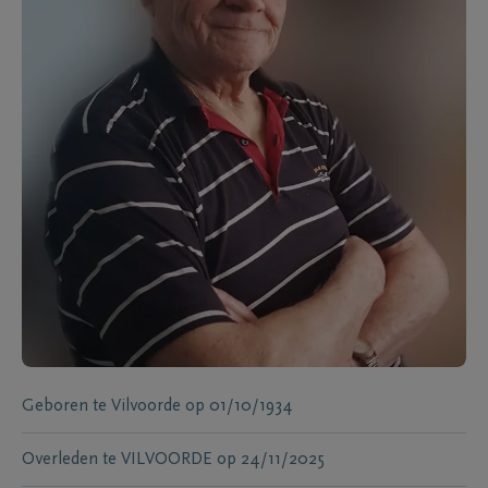
Geboren te
Vilvoorde
op
01/10/1934
Overleden te
VILVOORDE
op
24/11/2025