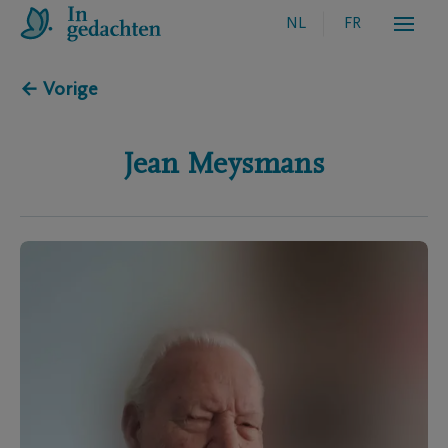
NL
FR
← Vorige
Jean
Meysmans