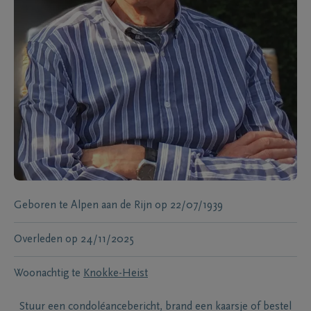
Geboren te
Alpen aan de Rijn
op
22/07/1939
Overleden
op
24/11/2025
Woonachtig te
Knokke-Heist
Stuur een condoléancebericht, brand een kaarsje of bestel