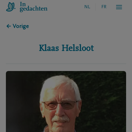
NL
FR
← Vorige
Klaas
Helsloot