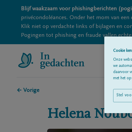
Blijf waakzaam voor phishingberichten (pogi
privécondoléances. Onder het mom van een c
Klik niet op verdachte links of bijlagen en 
Pogingen tot phishing en fraude vallen echter
Cookie ken
Onze websi
we automati
daarvoor v
met het ops
← Vorige
Stel voo
Helena
Noubo