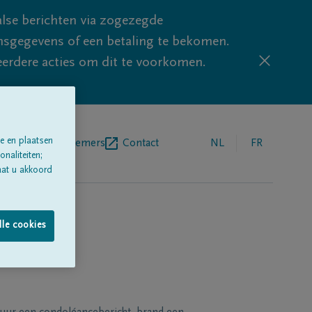
lse berichten via zogezegde
sgegevens of een betaling te bekomen.
eerdere acties om dit te voorkomen.
e en plaatsen
egrafenisondernemers
Contact
NL
FR
naliteiten;
aat u akkoord
lle cookies