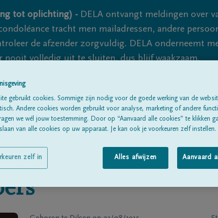
ng tot oplichting) -
DELA ontvangt meldingen over va
ondoléance tracht men mailadressen, andere persoon
controleer de afzender zorgvuldig. DELA onderneemt m
 nooit volledig uit te sluiten, dus blijf waakzaam.
nisgeving
te gebruikt cookies. Sommige zijn nodig voor de goede werking van de websit
Alle rouwberichten
Over ons
B
sch. Andere cookies worden gebruikt voor analyse, marketing of andere functio
ragen we wél jouw toestemming. Door op “Aanvaard alle cookies” te klikken g
laan van alle cookies op uw apparaat. Je kan ook je voorkeuren zelf instellen.
rkeuren zelf in
Alles afwijzen
Aanvaard a
ers