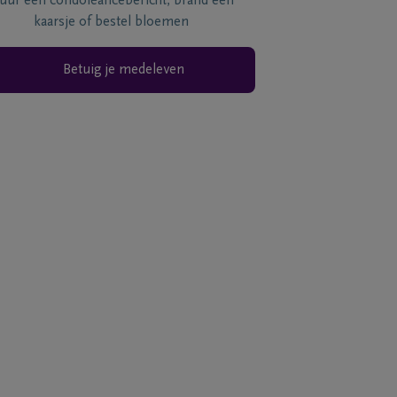
tuur een condoléancebericht, brand een
kaarsje of bestel bloemen
Betuig je medeleven