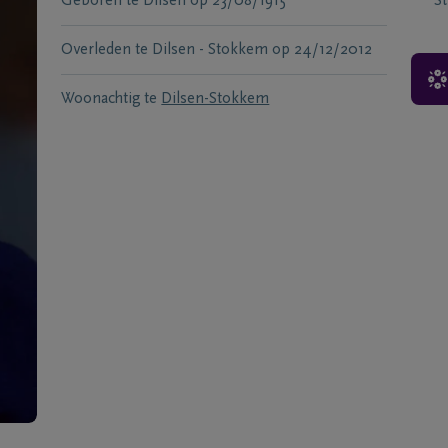
Geboren te
Dilsen
op
23/08/1915
S
Overleden te
Dilsen - Stokkem
op
24/12/2012
Woonachtig te
Dilsen-Stokkem