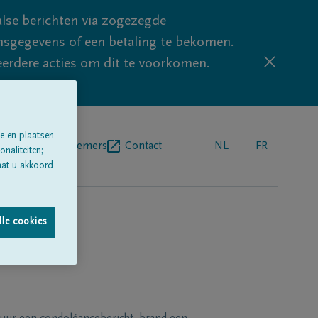
lse berichten via zogezegde
sgegevens of een betaling te bekomen.
eerdere acties om dit te voorkomen.
e en plaatsen
egrafenisondernemers
Contact
NL
FR
naliteiten;
aat u akkoord
lle cookies