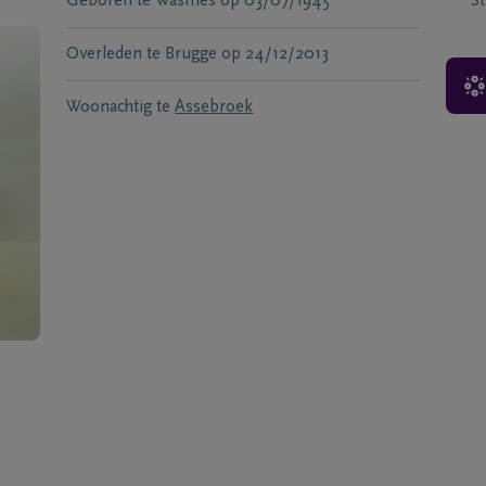
Geboren te
Wasmes
op
03/07/1945
S
Overleden te
Brugge
op
24/12/2013
Woonachtig te
Assebroek