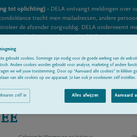
ng tot oplichting) -
DELA ontvangt meldingen over va
ondoléance tracht men mailadressen, andere persoon
controleer de afzender zorgvuldig. DELA onderneemt m
 nooit volledig uit te sluiten, dus blijf waakzaam.
nisgeving
te gebruikt cookies. Sommige zijn nodig voor de goede werking van de websit
Alle rouwberichten
Over ons
B
sch. Andere cookies worden gebruikt voor analyse, marketing of andere functio
ragen we wél jouw toestemming. Door op “Aanvaard alle cookies” te klikken g
laan van alle cookies op uw apparaat. Je kan ook je voorkeuren zelf instellen.
rkeuren zelf in
Alles afwijzen
Aanvaard a
EE