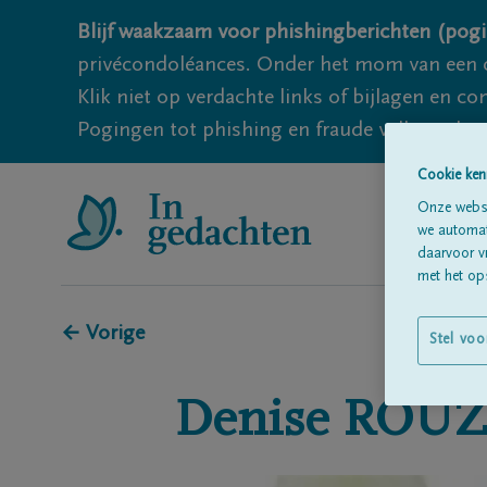
Blijf waakzaam voor phishingberichten (pogi
privécondoléances. Onder het mom van een c
Klik niet op verdachte links of bijlagen en 
Pogingen tot phishing en fraude vallen echter
Cookie ken
Onze websi
we automati
daarvoor v
met het ops
← Vorige
Stel voo
Denise
ROUZ