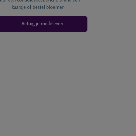
tuur een condoléancebericht, brand een
kaarsje of bestel bloemen
Betuig je medeleven